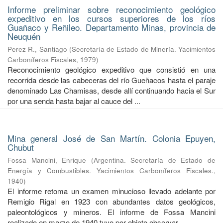
Informe preliminar sobre reconocimiento geológico
expeditivo en los cursos superiores de los ríos
Guañaco y Reñileo. Departamento Minas, provincia de
Neuquén
Perez R., Santiago
(
Secretaría de Estado de Minería. Yacimientos
Carboníferos Fiscales
,
1979
)
Reconocimiento geológico expeditivo que consistió en una
recorrida desde las cabeceras del río Gueñacos hasta el paraje
denominado Las Chamisas, desde allí continuando hacia el Sur
por una senda hasta bajar al cauce del ...
Mina general José de San Martín. Colonia Epuyen,
Chubut
Fossa Mancini, Enrique
(
Argentina. Secretaría de Estado de
Energía y Combustibles. Yacimientos Carboníferos Fiscales.
,
1940
)
El informe retoma un examen minucioso llevado adelante por
Remigio Rigal en 1923 con abundantes datos geológicos,
paleontológicos y mineros. El informe de Fossa Mancini
realizado en marzo de 1940 tuvo por objeto observar ...