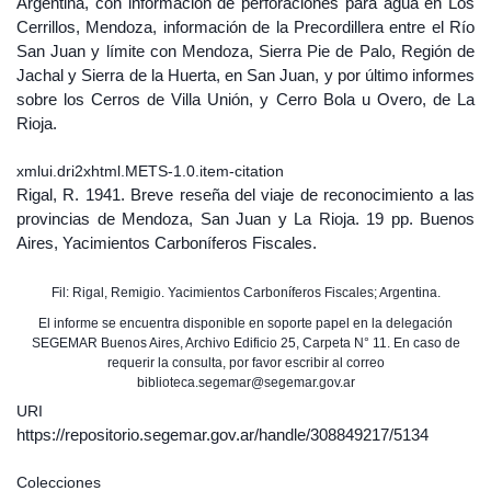
Argentina, con información de perforaciones para agua en Los
Cerrillos, Mendoza, información de la Precordillera entre el Río
San Juan y límite con Mendoza, Sierra Pie de Palo, Región de
Jachal y Sierra de la Huerta, en San Juan, y por último informes
sobre los Cerros de Villa Unión, y Cerro Bola u Overo, de La
Rioja.
xmlui.dri2xhtml.METS-1.0.item-citation
Rigal, R. 1941. Breve reseña del viaje de reconocimiento a las
provincias de Mendoza, San Juan y La Rioja. 19 pp. Buenos
Aires, Yacimientos Carboníferos Fiscales.
Fil: Rigal, Remigio. Yacimientos Carboníferos Fiscales; Argentina.
El informe se encuentra disponible en soporte papel en la delegación
SEGEMAR Buenos Aires, Archivo Edificio 25, Carpeta N° 11. En caso de
requerir la consulta, por favor escribir al correo
biblioteca.segemar@segemar.gov.ar
URI
https://repositorio.segemar.gov.ar/handle/308849217/5134
Colecciones