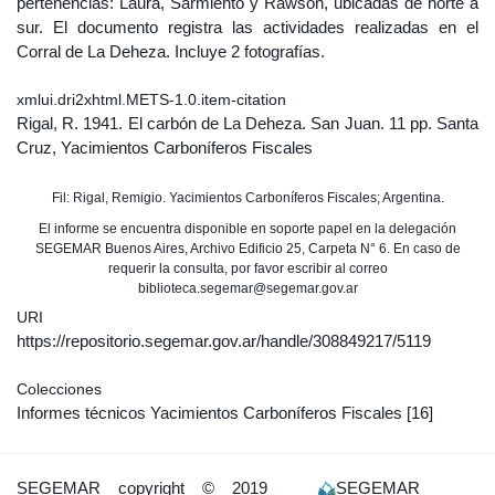
pertenencias: Laura, Sarmiento y Rawson, ubicadas de norte a
sur. El documento registra las actividades realizadas en el
Corral de La Deheza. Incluye 2 fotografías.
xmlui.dri2xhtml.METS-1.0.item-citation
Rigal, R. 1941. El carbón de La Deheza. San Juan. 11 pp. Santa
Cruz, Yacimientos Carboníferos Fiscales
Fil: Rigal, Remigio. Yacimientos Carboníferos Fiscales; Argentina.
El informe se encuentra disponible en soporte papel en la delegación
SEGEMAR Buenos Aires, Archivo Edificio 25, Carpeta N° 6. En caso de
requerir la consulta, por favor escribir al correo
biblioteca.segemar@segemar.gov.ar
URI
https://repositorio.segemar.gov.ar/handle/308849217/5119
Colecciones
Informes técnicos Yacimientos Carboníferos Fiscales
[16]
SEGEMAR
copyright © 2019
SEGEMAR