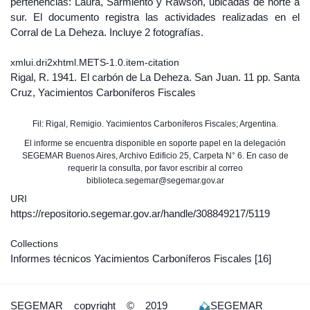
pertenencias: Laura, Sarmiento y Rawson, ubicadas de norte a
sur. El documento registra las actividades realizadas en el
Corral de La Deheza. Incluye 2 fotografías.
xmlui.dri2xhtml.METS-1.0.item-citation
Rigal, R. 1941. El carbón de La Deheza. San Juan. 11 pp. Santa
Cruz, Yacimientos Carboníferos Fiscales
Fil: Rigal, Remigio. Yacimientos Carboníferos Fiscales; Argentina.
El informe se encuentra disponible en soporte papel en la delegación
SEGEMAR Buenos Aires, Archivo Edificio 25, Carpeta N° 6. En caso de
requerir la consulta, por favor escribir al correo
biblioteca.segemar@segemar.gov.ar
URI
https://repositorio.segemar.gov.ar/handle/308849217/5119
Collections
Informes técnicos Yacimientos Carboníferos Fiscales
[16]
SEGEMAR
copyright © 2019
SEGEMAR