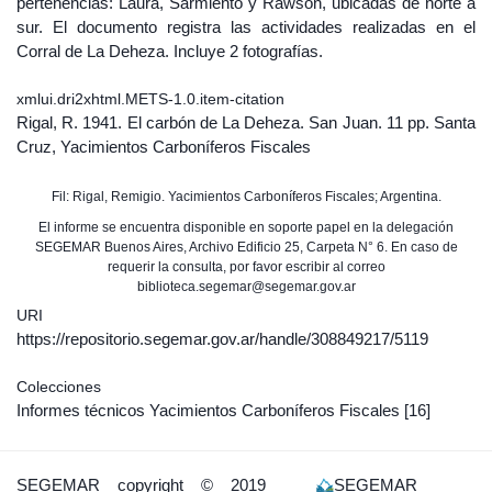
pertenencias: Laura, Sarmiento y Rawson, ubicadas de norte a
sur. El documento registra las actividades realizadas en el
Corral de La Deheza. Incluye 2 fotografías.
xmlui.dri2xhtml.METS-1.0.item-citation
Rigal, R. 1941. El carbón de La Deheza. San Juan. 11 pp. Santa
Cruz, Yacimientos Carboníferos Fiscales
Fil: Rigal, Remigio. Yacimientos Carboníferos Fiscales; Argentina.
El informe se encuentra disponible en soporte papel en la delegación
SEGEMAR Buenos Aires, Archivo Edificio 25, Carpeta N° 6. En caso de
requerir la consulta, por favor escribir al correo
biblioteca.segemar@segemar.gov.ar
URI
https://repositorio.segemar.gov.ar/handle/308849217/5119
Colecciones
Informes técnicos Yacimientos Carboníferos Fiscales
[16]
SEGEMAR
copyright © 2019
SEGEMAR