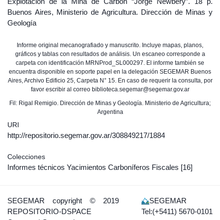
Explotación de la Mina de Carbón “Jorge Newbery”. 18 p.
Buenos Aires, Ministerio de Agricultura. Dirección de Minas y
Geología
Informe original mecanografiado y manuscrito. Incluye mapas, planos,
gráficos y tablas con resultados de análisis. Un escaneo corresponde a
carpeta con identificación MRNProd_SL000297. El informe también se
encuentra disponible en soporte papel en la delegación SEGEMAR Buenos
Aires, Archivo Edificio 25, Carpeta N° 15. En caso de requerir la consulta, por
favor escribir al correo biblioteca.segemar@segemar.gov.ar
Fil: Rigal Remigio. Dirección de Minas y Geología. Ministerio de Agricultura;
Argentina
URI
http://repositorio.segemar.gov.ar/308849217/1884
Colecciones
Informes técnicos Yacimientos Carboníferos Fiscales
[16]
SEGEMAR
copyright © 2019
SEGEMAR
REPOSITORIO-DSPACE
Tel:(+5411) 5670-0101