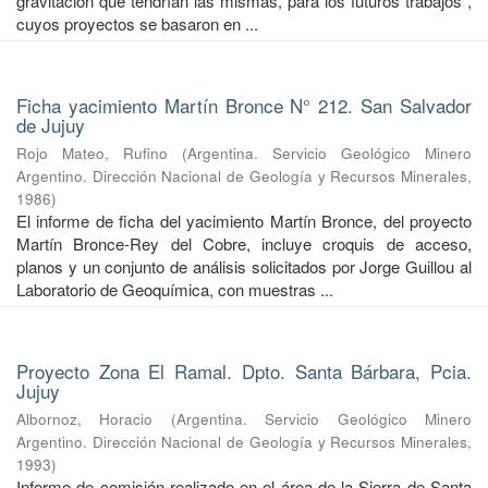
gravitación que tendrían las mismas, para los futuros trabajos ,
cuyos proyectos se basaron en ...
Ficha yacimiento Martín Bronce N° 212. San Salvador
de Jujuy
Rojo Mateo, Rufino
(
Argentina. Servicio Geológico Minero
Argentino. Dirección Nacional de Geología y Recursos Minerales
,
1986
)
El informe de ficha del yacimiento Martín Bronce, del proyecto
Martín Bronce-Rey del Cobre, incluye croquis de acceso,
planos y un conjunto de análisis solicitados por Jorge Guillou al
Laboratorio de Geoquímica, con muestras ...
Proyecto Zona El Ramal. Dpto. Santa Bárbara, Pcia.
Jujuy
Albornoz, Horacio
(
Argentina. Servicio Geológico Minero
Argentino. Dirección Nacional de Geología y Recursos Minerales
,
1993
)
Informe de comisión realizado en el área de la Sierra de Santa