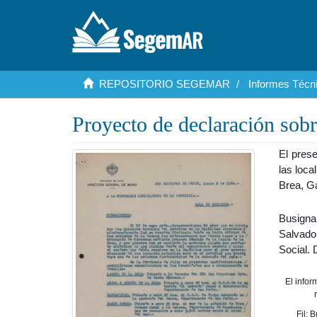
REPOSITORIO SEGEMAR
Informes Técni
Proyecto de declaración sobr
El prese
las loca
Brea, G
Busigna
Salvado
Social. 
El info
Fil: 