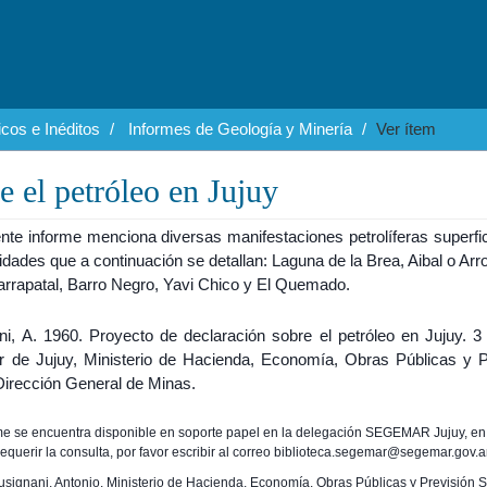
cos e Inéditos
Informes de Geología y Minería
Ver ítem
e el petróleo en Jujuy
nte informe menciona diversas manifestaciones petrolíferas superfic
lidades que a continuación se detallan: Laguna de la Brea, Aibal o Arr
arrapatal, Barro Negro, Yavi Chico y El Quemado.
ni, A. 1960. Proyecto de declaración sobre el petróleo en Jujuy. 3
r de Jujuy, Ministerio de Hacienda, Economía, Obras Públicas y P
Dirección General de Minas.
rme se encuentra disponible en soporte papel en la delegación SEGEMAR Jujuy, en
requerir la consulta, por favor escribir al correo biblioteca.segemar@segemar.gov.a
Busignani, Antonio. Ministerio de Hacienda, Economía, Obras Públicas y Previsión S