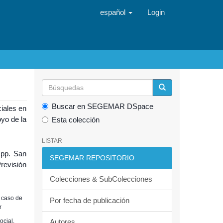
español
Login
Buscar en SEGEMAR DSpace
iales en
oyo de la
Esta colección
LISTAR
 pp. San
SEGEMAR REPOSITORIO
revisión
Colecciones & SubColecciones
 caso de
Por fecha de publicación
r
ocial.
Autores