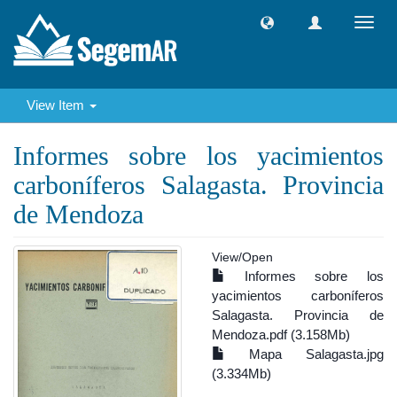
Toggl
navig
View Item
Informes sobre los yacimientos
carboníferos Salagasta. Provincia
de Mendoza
View/
Open
Informes sobre los
yacimientos carboníferos
Salagasta. Provincia de
Mendoza.pdf (3.158Mb)
Mapa Salagasta.jpg
(3.334Mb)