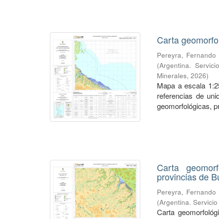
Carta geomorfo
Pereyra, Fernando 
(
Argentina. Servic
Minerales
,
2026
)
Mapa a escala 1:2
referencias de un
geomorfológicas, p
Carta geomorf
provincias de B
Pereyra, Fernando 
(
Argentina. Servici
Carta geomorfológ