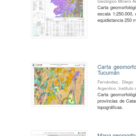
Geológico Minero Ar
Carta geomorfológic
escala 1:250.000,
equidistancia 250 m
Carta geomorfo
Tucumán
Fernández, Diego 
Argentino. Institut
Carta geomorfológi
provincias de Cata
topográficas.
Mapa geomorfoló