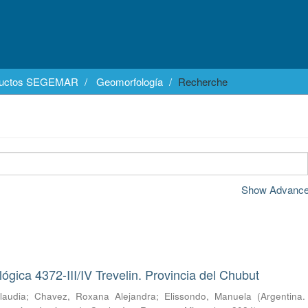
ductos SEGEMAR
Geomorfología
Recherche
Show Advanced
ógica 4372-III/IV Trevelin. Provincia del Chubut
laudia
;
Chavez, Roxana Alejandra
;
Elissondo, Manuela
(
Argentina.