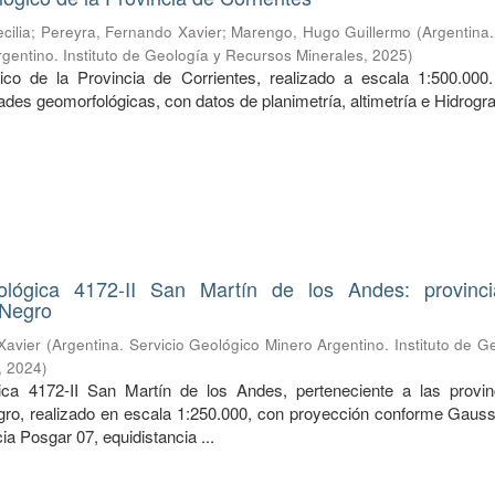
cilia
;
Pereyra, Fernando Xavier
;
Marengo, Hugo Guillermo
(
Argentina.
gentino. Instituto de Geología y Recursos Minerales
,
2025
)
co de la Provincia de Corrientes, realizado a escala 1:500.000.
ades geomorfológicas, con datos de planimetría, altimetría e Hidrogra
ológica 4172-II San Martín de los Andes: provinci
 Negro
Xavier
(
Argentina. Servicio Geológico Minero Argentino. Instituto de G
,
2024
)
ica 4172-II San Martín de los Andes, perteneciente a las provin
ro, realizado en escala 1:250.000, con proyección conforme Gauss
ia Posgar 07, equidistancia ...