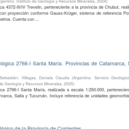
gentino. Instituto de Geología y Recursos Minerales
,
2024
)
a 4372-III/IV Trevelin, perteneciente a la provincia de Chubut, rea
 con proyección conforme Gauss-Krüger, sistema de referencia Po
etros. Cuenta con ...
lógica 2766-I Santa María. Provincias de Catamarca, 
Sebastián
;
Villegas, Daniela Claudia
(
Argentina. Servicio Geológic
o de Geología y Recursos Minerales
,
2025
)
ca 2766-I Santa María, realizada a escala 1:250.000, pertenecien
marca, Salta y Tucumán. Incluye referencia de unidades geomorfol
gico de la Provincia de Corrientes