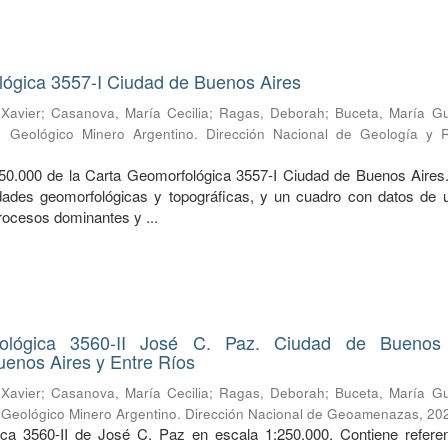
lógica 3557-I Ciudad de Buenos Aires
Xavier
;
Casanova, María Cecilia
;
Ragas, Deborah
;
Buceta, María G
io Geológico Minero Argentino. Dirección Nacional de Geología y 
50.000 de la Carta Geomorfológica 3557-I Ciudad de Buenos Aires.
idades geomorfológicas y topográficas, y un cuadro con datos de 
rocesos dominantes y ...
ológica 3560-II José C. Paz. Ciudad de Buenos 
uenos Aires y Entre Ríos
Xavier
;
Casanova, María Cecilia
;
Ragas, Deborah
;
Buceta, María G
o Geológico Minero Argentino. Dirección Nacional de Geoamenazas
,
20
ica 3560-II de José C. Paz en escala 1:250.000. Contiene refere