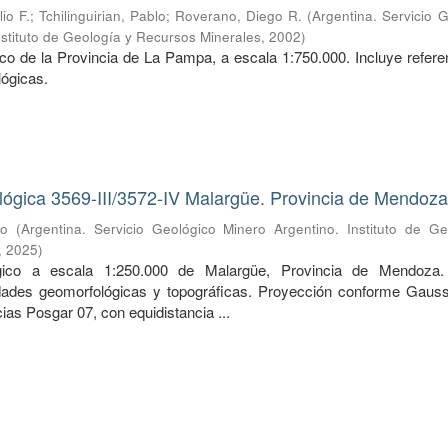
io F.
;
Tchilinguirian, Pablo
;
Roverano, Diego R.
(
Argentina. Servicio 
nstituto de Geología y Recursos Minerales
,
2002
)
o de la Provincia de La Pampa, a escala 1:750.000. Incluye refere
ógicas.
lógica 3569-III/3572-IV Malargüe. Provincia de Mendoz
fo
(
Argentina. Servicio Geológico Minero Argentino. Instituto de Ge
,
2025
)
ico a escala 1:250.000 de Malargüe, Provincia de Mendoza. 
idades geomorfológicas y topográficas. Proyección conforme Gauss
ias Posgar 07, con equidistancia ...