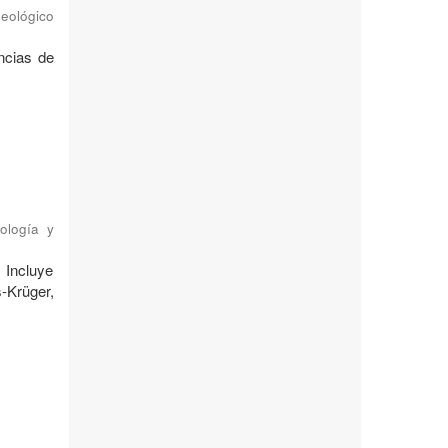
Geológico
ncias de
a
ología y
Incluye
-Krüger,