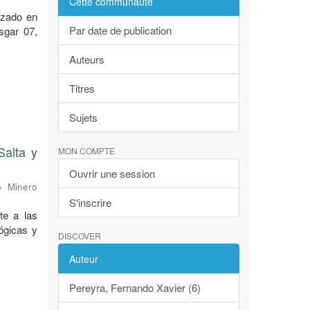
Cette communauté
lizado en
Par date de publication
sgar 07,
Auteurs
Titres
Sujets
Salta y
MON COMPTE
Ouvrir une session
o Minero
S'inscrire
te a las
ógicas y
DISCOVER
Auteur
Pereyra, Fernando Xavier (6)