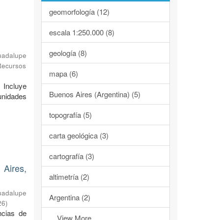
geomorfología (12)
escala 1:250.000 (8)
geología (8)
uadalupe
Recursos
mapa (6)
 Incluye
Buenos Aires (Argentina) (5)
unidades
topografía (5)
carta geológica (3)
cartografía (3)
Aires,
altimetría (2)
uadalupe
Argentina (2)
26
)
ncias de
... View More