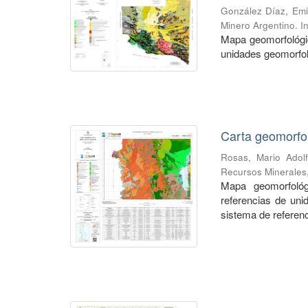
González Díaz, Emil
Minero Argentino. I
Mapa geomorfológic
unidades geomorfol
Carta geomorfo
Rosas, Mario Adol
Recursos Minerales
Mapa geomorfológ
referencias de un
sistema de referenc