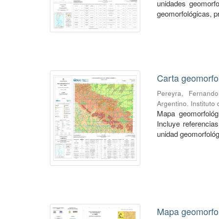
unidades geomorfo
geomorfológicas, p
Carta geomorfol
Pereyra, Fernando
Argentino. Institut
Mapa geomorfológi
Incluye referencia
unidad geomorfológ
Mapa geomorfol