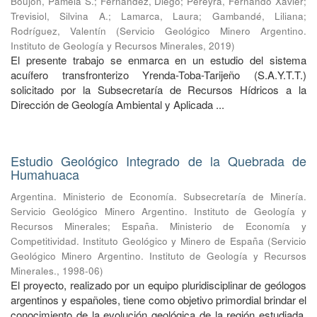
Boujon, Pamela S.
;
Fernández, Diego
;
Pereyra, Fernando Xavier
;
Trevisiol, Silvina A.
;
Lamarca, Laura
;
Gambandé, Liliana
;
Rodríguez, Valentín
(
Servicio Geológico Minero Argentino.
Instituto de Geología y Recursos Minerales
,
2019
)
El presente trabajo se enmarca en un estudio del sistema
acuífero transfronterizo Yrenda-Toba-Tarijeño (S.A.Y.T.T.)
solicitado por la Subsecretaría de Recursos Hídricos a la
Dirección de Geología Ambiental y Aplicada ...
Estudio Geológico Integrado de la Quebrada de
Humahuaca
Argentina. Ministerio de Economía. Subsecretaría de Minería.
Servicio Geológico Minero Argentino. Instituto de Geología y
Recursos Minerales
;
España. Ministerio de Economía y
Competitividad. Instituto Geológico y Minero de España
(
Servicio
Geológico Minero Argentino. Instituto de Geología y Recursos
Minerales.
,
1998-06
)
El proyecto, realizado por un equipo pluridisciplinar de geólogos
argentinos y españoles, tiene como objetivo primordial brindar el
conocimiento de la evolución geológica de la región estudiada,