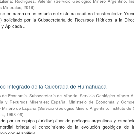
iliana
;
Rodríguez, Valentín
(
Servicio Geológico Minero Argentino. Ins
s Minerales
,
2019
)
o se enmarca en un estudio del sistema acuífero transfronterizo Yre
T.) solicitado por la Subsecretaría de Recursos Hídricos a la Dire
y Aplicada ...
ico Integrado de la Quebrada de Humahuaca
io de Economía. Subsecretaría de Minería. Servicio Geológico Minero A
gía y Recursos Minerales
;
España. Ministerio de Economía y Competi
 y Minero de España
(
Servicio Geológico Minero Argentino. Instituto de
es.
,
1998-06
)
ado por un equipo pluridisciplinar de geólogos argentinos y español
mordial brindar el conocimiento de la evolución geológica de l
olo con el análisis ...