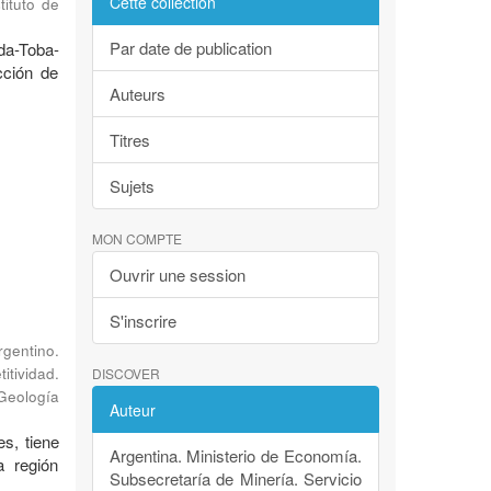
Cette collection
tituto de
Par date de publication
nda-Toba-
cción de
Auteurs
Titres
Sujets
MON COMPTE
Ouvrir une session
S'inscrire
rgentino.
tividad.
DISCOVER
 Geología
Auteur
es, tiene
Argentina. Ministerio de Economía.
a región
Subsecretaría de Minería. Servicio