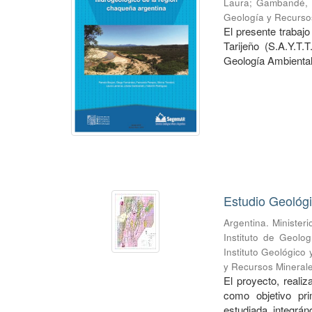
Laura
;
Gambandé, L
Geología y Recurso
El presente trabaj
Tarijeño (S.A.Y.T.
Geología Ambiental 
Estudio Geológ
Argentina. Minister
Instituto de Geolo
Instituto Geológico
y Recursos Mineral
El proyecto, realiz
como objetivo pri
estudiada, integránd