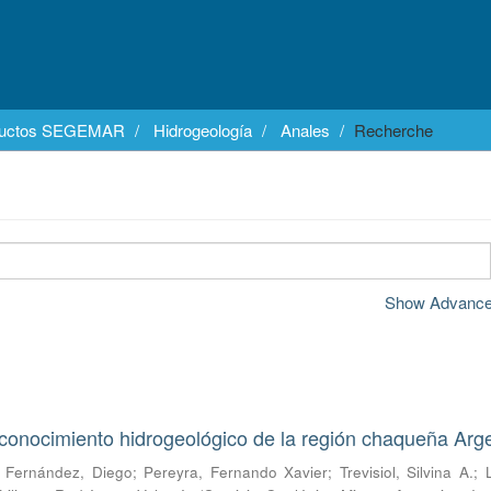
ductos SEGEMAR
Hidrogeología
Anales
Recherche
Show Advanced
 conocimiento hidrogeológico de la región chaqueña Arg
;
Fernández, Diego
;
Pereyra, Fernando Xavier
;
Trevisiol, Silvina A.
;