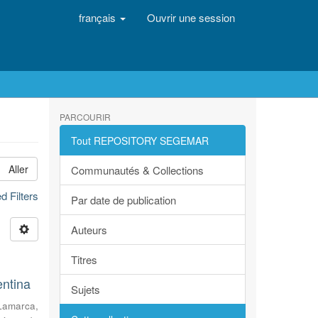
français
Ouvrir une session
PARCOURIR
Tout REPOSITORY SEGEMAR
Aller
Communautés & Collections
 Filters
Par date de publication
Auteurs
Titres
entina
Sujets
Lamarca,