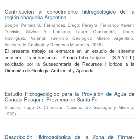
Contribución al conocimiento hidrogeológico de la
región chaqueña Argentina
Boujon, Pamela S.
;
Fernández, Diego
;
Pereyra, Fernando Xavier
;
Trevisiol, Silvina A.
;
Lamarca, Laura
;
Gambandé, Liliana
;
Rodríguez, Valentín
(
Servicio Geológico Minero Argentino.
Instituto de Geología y Recursos Minerales
,
2019
)
El presente trabajo se enmarca en un estudio del sistema
acuífero transfronterizo Yrenda-Toba-Tarijeño (S.A.Y.T.T.)
solicitado por la Subsecretaría de Recursos Hídricos a la
Dirección de Geología Ambiental y Aplicada ...
Estudio Hidrogeológico para la Provisión de Agua de
Cañada Rosquín. Provincia de Santa Fe
Bitesnik, Hugo O.
(
Dirección Nacional de Geología y Minería
,
1969
)
Descripción Hidrogeológica de la Zona de Firmat-