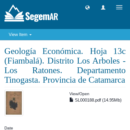
Toggl
navig
View Item
Geología Económica. Hoja 13c
(Fiambalá). Distrito Los Arboles -
Los Ratones. Departamento
Tinogasta. Provincia de Catamarca
View/
Open
SL000188.pdf (14.95Mb)
Date