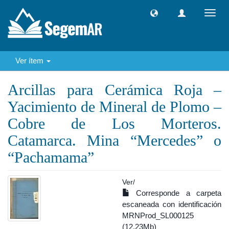
Camb
naveg
Ver ítem
Arcillas para Cerámica Roja –
Yacimiento de Mineral de Plomo –
Cobre de Los Morteros.
Catamarca. Mina “Mercedes” o
“Pachamama”
Ver/
Corresponde a carpeta
escaneada con identificación
MRNProd_SL000125
(12.23Mb)