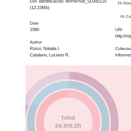
con identificación MRNProd_SL000125
Fil: Ros
(12.23Mb)
Fil: C
Date
1980
URI
http://r
Author
Rossi, Natalia I.
Collecti
Catalano, Luciano R.
Informe