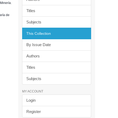
 Minería.
Titles
aría de
Subjects
This Collection
By Issue Date
Authors
Titles
Subjects
MY ACCOUNT
Login
Register