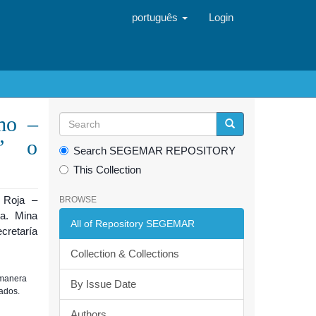
português
Login
mo –
s” o
Search SEGEMAR REPOSITORY
This Collection
a Roja –
BROWSE
a. Mina
All of Repository SEGEMAR
cretaría
Collection & Collections
 manera
By Issue Date
iados.
Authors