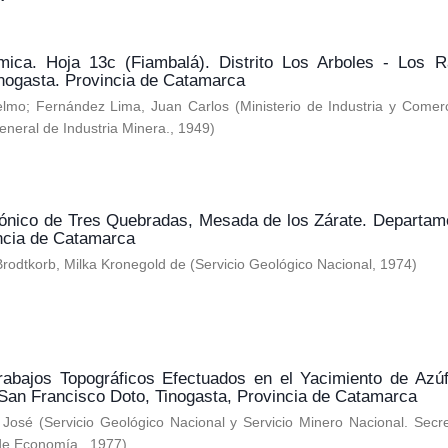
ica. Hoja 13c (Fiambalá). Distrito Los Arboles - Los R
nogasta. Provincia de Catamarca
elmo
;
Fernández Lima, Juan Carlos
(
Ministerio de Industria y Comer
eneral de Industria Minera.
,
1949
)
sónico de Tres Quebradas, Mesada de los Zárate. Departam
incia de Catamarca
Brodtkorb, Milka Kronegold de
(
Servicio Geológico Nacional
,
1974
)
rabajos Topográficos Efectuados en el Yacimiento de Azú
San Francisco Doto, Tinogasta, Provincia de Catamarca
 José
(
Servicio Geológico Nacional y Servicio Minero Nacional. Secr
 de Economía.
,
1977
)