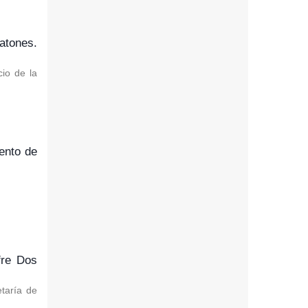
atones.
cio de la
ento de
fre Dos
etaría de