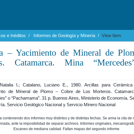
os e Inéditos
Informes de Geología y Minería
View Item
ja – Yacimiento de Mineral de Plo
s. Catamarca. Mina “Mercede
Natalia I.; Catalano, Luciano E., 1980. Arcillas para Cerámic
ento de Mineral de Plomo – Cobre de Los Morteros. Catamarc
es” o “Pachamama”. 31 p. Buenos Aires, Ministerio de Economía. Se
ía. Servicio Geológico Nacional y Servicio Minero Nacional
a conteniendo dos informes muy distintos y de distintas fechas. Se arma la cita de
nada, ante la imposibilidad de separar archivos. Informes originales, mecanograf
Escaneo de mediana calidad. Faltan mapas del segundo informe.