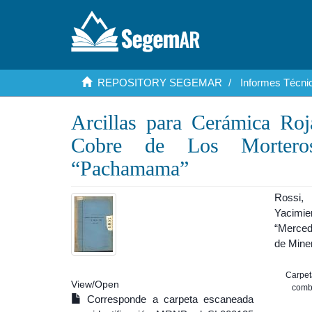
REPOSITORY SEGEMAR
Informes Técnic
Arcillas para Cerámica Ro
Cobre de Los Mortero
“Pachamama”
Rossi, 
Yacimi
“Merced
de Miner
Carpet
View/
Open
combi
Corresponde a carpeta escaneada