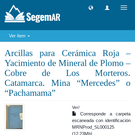
Camb
naveg
Ver ítem
Arcillas para Cerámica Roja –
Yacimiento de Mineral de Plomo –
Cobre de Los Morteros.
Catamarca. Mina “Mercedes” o
“Pachamama”
Ver/
Corresponde a carpeta
escaneada con identificación
MRNProd_SL000125
(12.23Mb)