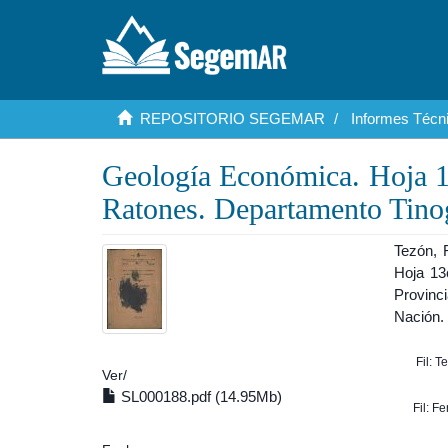
REPOSITORIO SEGEMAR
Informes Técni
Geología Económica. Hoja 13
Ratones. Departamento Tinog
Tezón, 
Hoja 13
Provinci
Nación. 
Fil: T
Ver/
SL000188.pdf (14.95Mb)
Fil: F