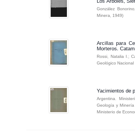
Los Árboles, Sie
González Bonorino,
Minera
,
1949
)
Arcillas para C
Morteros. Catam
Rossi, Natalia I.
;
C
Geológico Nacional 
Yacimientos de p
Argentina. Ministe
Geología y Minería
Ministerio de Econ