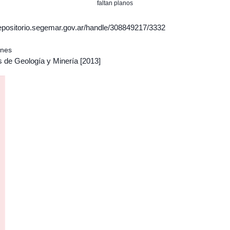
faltan planos
/repositorio.segemar.gov.ar/handle/308849217/3332
ones
s de Geología y Minería
[2013]