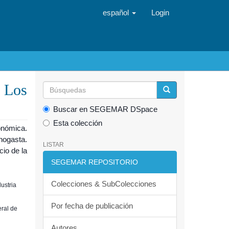
español
Login
- Los
Buscar en SEGEMAR DSpace
Esta colección
onómica.
nogasta.
LISTAR
io de la
SEGEMAR REPOSITORIO
Colecciones & SubColecciones
ustria
Por fecha de publicación
eral de
Autores