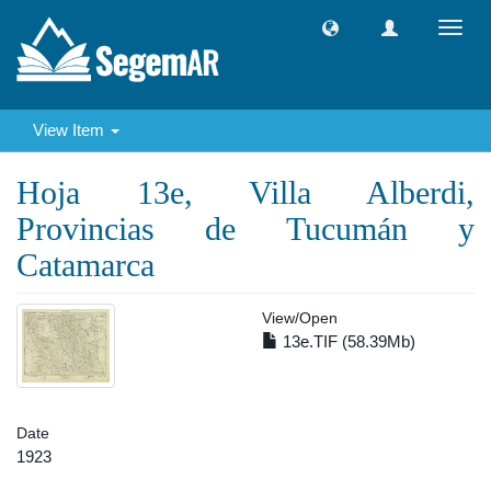
Toggl
navig
View Item
Hoja 13e, Villa Alberdi,
Provincias de Tucumán y
Catamarca
View/
Open
13e.TIF (58.39Mb)
Date
1923