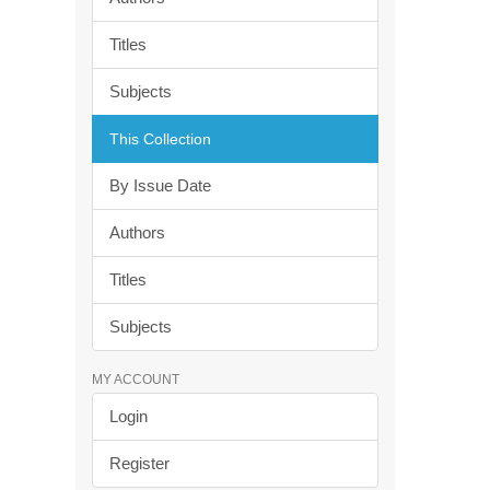
Titles
Subjects
This Collection
By Issue Date
Authors
Titles
Subjects
MY ACCOUNT
Login
Register