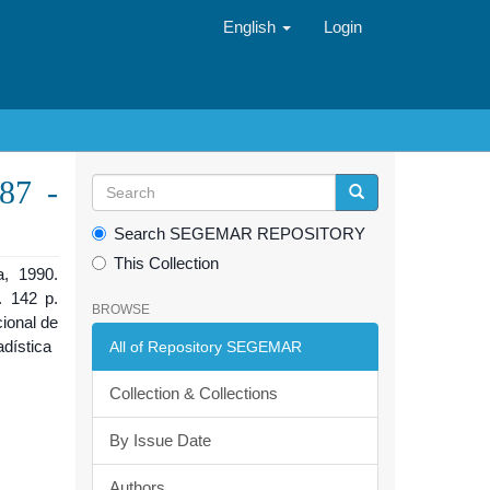
English
Login
987 -
Search SEGEMAR REPOSITORY
This Collection
a, 1990.
. 142 p.
BROWSE
ional de
dística
All of Repository SEGEMAR
Collection & Collections
By Issue Date
Authors