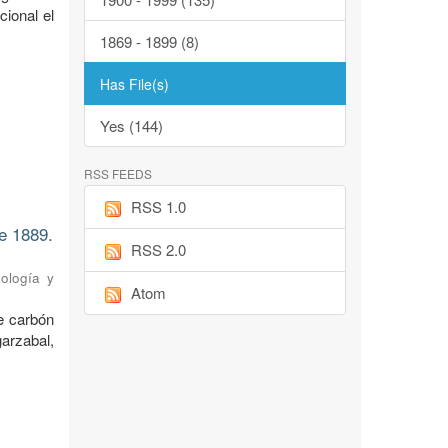
cional el
1869 - 1899 (8)
Has File(s)
Yes (144)
RSS FEEDS
RSS 1.0
e 1889.
RSS 2.0
eología y
Atom
e carbón
arzabal,