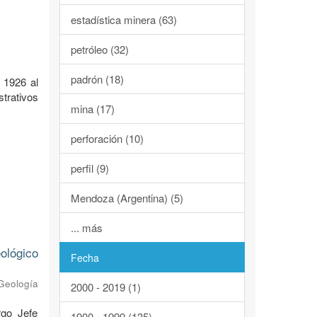
estadística minera (63)
petróleo (32)
padrón (18)
 1926 al
trativos
mina (17)
perforación (10)
perfil (9)
Mendoza (Argentina) (5)
... más
ológico
Fecha
 Geología
2000 - 2019 (1)
rgo Jefe
1900 - 1999 (135)