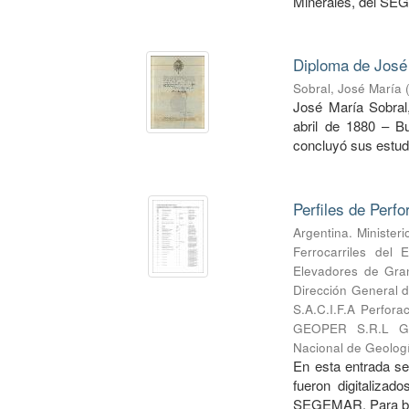
Minerales, del SEG
Diploma de José
Sobral, José María
José María Sobral,
abril de 1880 – B
concluyó sus estudi
Perfiles de Perf
Argentina. Minister
Ferrocarriles del 
Elevadores de Gra
Dirección General d
S.A.C.I.F.A Perfora
GEOPER S.R.L Geo
Nacional de Geologí
En esta entrada se
fueron digitalizad
SEGEMAR. Para busc