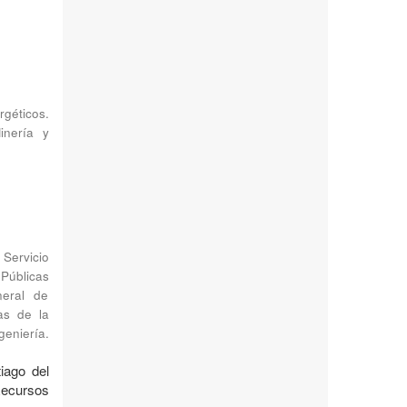
géticos.
inería y
Servicio
Públicas
neral de
as de la
geniería.
iago del
Recursos