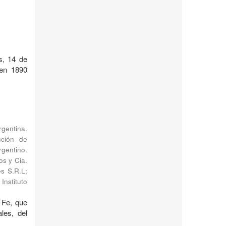
s, 14 de
 en 1890
rgentina.
cción de
rgentino.
s y Cia.
es S.R.L
;
Instituto
 Fe, que
les, del