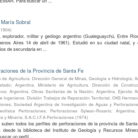
EMAR. Para buscar un ...
 María Sobral
(
1904
)
 explorador, militar y geólogo argentino (Gualeguaychú, Entre Río
uenos Aires 14 de abril de 1961). Estudió en su ciudad natal, y
os de secundaria en ...
oraciones de la Provincia de Santa Fe
io de Agricultura. Dirección General de Minas, Geología e Hidrología
;
A
Estado
;
Argentina. Ministerio de Agricultura. Dirección de Constru
nos
;
Argentina. Obras Sanitarias de la Nación
;
Argentina. Ejercito A
e Ingenieros. División Trabajos de Reparación Territorial
;
OKS Hermano
ciones
;
Sociedad Argentina de Investigación de Aguas y Perforacion
física Perforaciones
;
Perforaciones Sylwan-Rosario
;
Argentina. 
a y Minería
;
S.A.C.I.F.A Perforaciones
(
1974
)
 suben todos los perfiles de perforaciones de la provincia de Santa
os desde la biblioteca del Instituto de Geología y Recursos Minera
ar un perfil ...