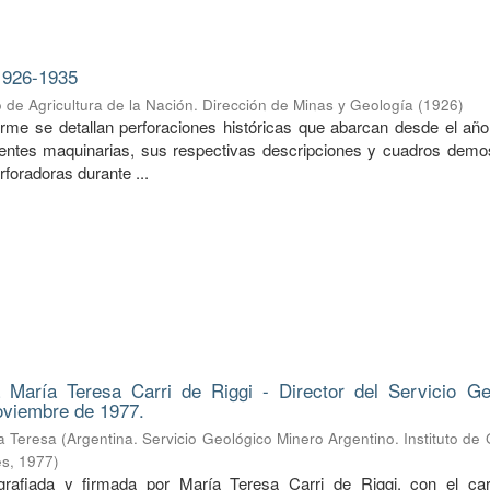
1926-1935
o de Agricultura de la Nación. Dirección de Minas y Geología
(
1926
)
forme se detallan perforaciones históricas que abarcan desde el año
entes maquinarias, sus respectivas descripciones y cuadros demos
foradoras durante ...
 María Teresa Carri de Riggi - Director del Servicio Ge
oviembre de 1977.
ía Teresa
(
Argentina. Servicio Geológico Minero Argentino. Instituto de
es
,
1977
)
rafiada y firmada por María Teresa Carri de Riggi, con el ca