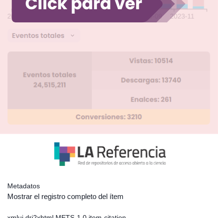
Metadatos
Mostrar el registro completo del ítem
xmlui.dri2xhtml.METS-1.0.item-citation