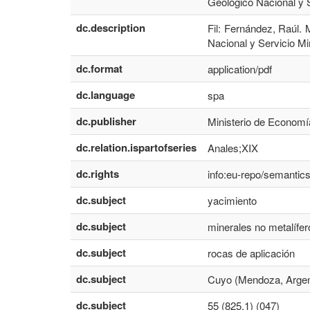
Geológico Nacional y S
dc.description
Fil: Fernández, Raúl. 
Nacional y Servicio Mi
dc.format
application/pdf
dc.language
spa
dc.publisher
Ministerio de Economí
dc.relation.ispartofseries
Anales;XIX
dc.rights
info:eu-repo/semanti
dc.subject
yacimiento
dc.subject
minerales no metalífer
dc.subject
rocas de aplicación
dc.subject
Cuyo (Mendoza, Argen
dc.subject
55 (825.1) (047)