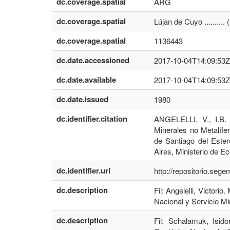
dc.coverage.spatial
ARG
dc.coverage.spatial
Lújan de Cuyo .........
dc.coverage.spatial
1136443
dc.date.accessioned
2017-10-04T14:09:53Z
dc.date.available
2017-10-04T14:09:53Z
dc.date.issued
1980
dc.identifier.citation
ANGELELLI, V., I.
Minerales no Metalífe
de Santiago del Este
Aires, Ministerio de E
dc.identifier.uri
http://repositorio.seg
dc.description
Fil: Angelelli, Victori
Nacional y Servicio Mi
dc.description
Fil: Schalamuk, Isid