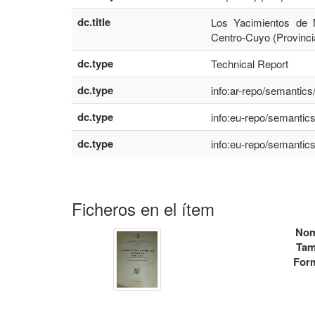
dc.title
Los Yacimientos de 
Centro-Cuyo (Provinci
dc.type
Technical Report
dc.type
info:ar-repo/semantics
dc.type
info:eu-repo/semantic
dc.type
info:eu-repo/semantics
Ficheros en el ítem
Nom
Tam
For