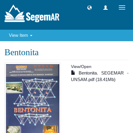
Toggl
navig
View Item
Bentonita
View/
Open
Bentonita. SEGEMAR -
UNSAM.pdf (18.41Mb)