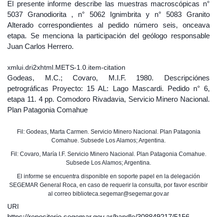
El presente informe describe las muestras macroscópicas n°
5037 Granodiorita , n° 5062 Ignimbrita y n° 5083 Granito
Alterado correspondientes al pedido número seis, onceava
etapa. Se menciona la participación del geólogo responsable
Juan Carlos Herrero.
xmlui.dri2xhtml.METS-1.0.item-citation
Godeas, M.C.; Covaro, M.I.F. 1980. Descripciónes
petrográficas Proyecto: 15 AL: Lago Mascardi. Pedido n° 6,
etapa 11. 4 pp. Comodoro Rivadavia, Servicio Minero Nacional.
Plan Patagonia Comahue
Fil: Godeas, Marta Carmen. Servicio Minero Nacional. Plan Patagonia
Comahue. Subsede Los Alamos; Argentina.
Fil: Covaro, María I.F. Servicio Minero Nacional. Plan Patagonia Comahue.
Subsede Los Alamos; Argentina.
El informe se encuentra disponible en soporte papel en la delegación
SEGEMAR General Roca, en caso de requerir la consulta, por favor escribir
al correo biblioteca.segemar@segemar.gov.ar
URI
https://repositorio.segemar.gov.ar/handle/308849217/5156