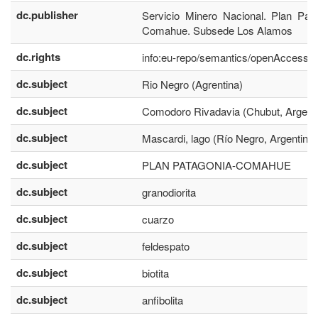
dc.publisher
Servicio Minero Nacional. Plan Pat
Comahue. Subsede Los Alamos
dc.rights
info:eu-repo/semantics/openAccess
dc.subject
Rio Negro (Agrentina)
dc.subject
Comodoro Rivadavia (Chubut, Argenti
dc.subject
Mascardi, lago (Río Negro, Argentina)
dc.subject
PLAN PATAGONIA-COMAHUE
dc.subject
granodiorita
dc.subject
cuarzo
dc.subject
feldespato
dc.subject
biotita
dc.subject
anfibolita