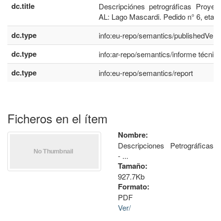
dc.title
Descripciónes petrográficas Proyec
AL: Lago Mascardi. Pedido n° 6, etap
dc.type
info:eu-repo/semantics/publishedVers
dc.type
info:ar-repo/semantics/informe técnic
dc.type
info:eu-repo/semantics/report
Ficheros en el ítem
Nombre:
Descripciones Petrográficas
- ...
Tamaño:
927.7Kb
Formato:
PDF
Ver/