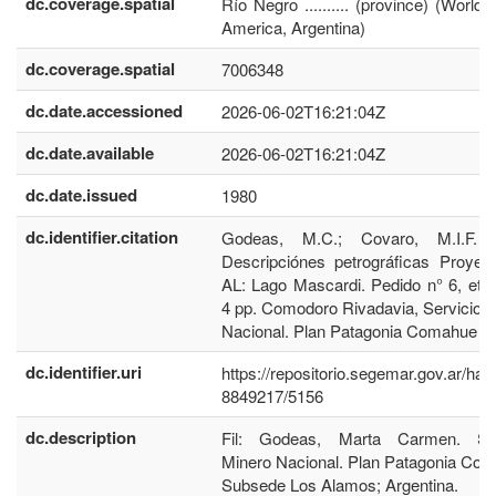
dc.coverage.spatial
Río Negro .......... (province) (World,
America, Argentina)
dc.coverage.spatial
7006348
dc.date.accessioned
2026-06-02T16:21:04Z
dc.date.available
2026-06-02T16:21:04Z
dc.date.issued
1980
dc.identifier.citation
Godeas, M.C.; Covaro, M.I.F. 
Descripciónes petrográficas Proyec
AL: Lago Mascardi. Pedido n° 6, eta
4 pp. Comodoro Rivadavia, Servicio 
Nacional. Plan Patagonia Comahue
dc.identifier.uri
https://repositorio.segemar.gov.ar/han
8849217/5156
dc.description
Fil: Godeas, Marta Carmen. Ser
Minero Nacional. Plan Patagonia Co
Subsede Los Alamos; Argentina.