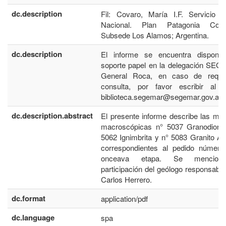
dc.description
Fil: Covaro, María I.F. Servicio M
Nacional. Plan Patagonia Com
Subsede Los Alamos; Argentina.
dc.description
El informe se encuentra disponib
soporte papel en la delegación SE
General Roca, en caso de requer
consulta, por favor escribir al c
biblioteca.segemar@segemar.gov.ar
dc.description.abstract
El presente informe describe las mu
macroscópicas n° 5037 Granodiorita
5062 Ignimbrita y n° 5083 Granito Al
correspondientes al pedido número 
onceava etapa. Se mencion
participación del geólogo responsabl
Carlos Herrero.
dc.format
application/pdf
dc.language
spa