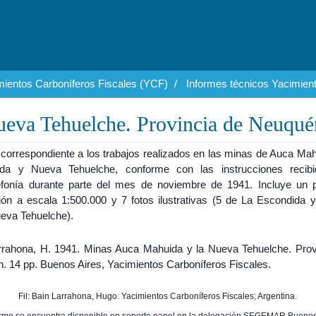
mientos Carboníferos Fiscales (YCF)
Informes técnicos Yacimien
eva Tehuelche. Provincia de Neuqué
 correspondiente a los trabajos realizados en las minas de Auca Mah
da y Nueva Tehuelche, conforme con las instrucciones recib
lefonía durante parte del mes de noviembre de 1941. Incluye un 
ción a escala 1:500.000 y 7 fotos ilustrativas (5 de La Escondida y
eva Tehuelche).
rrahona, H. 1941. Minas Auca Mahuida y la Nueva Tehuelche. Prov
. 14 pp. Buenos Aires, Yacimientos Carboníferos Fiscales.
Fil: Bain Larrahona, Hugo. Yacimientos Carboníferos Fiscales; Argentina.