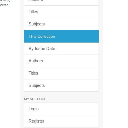
 Aires,
correo
Titles
Subjects
This Collection
By Issue Date
Authors
Titles
Subjects
MY ACCOUNT
Login
Register