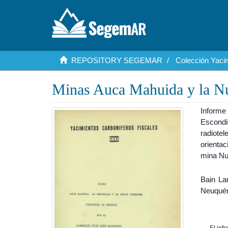
REPOSITORY SEGEMAR
Colección Yaci
Minas Auca Mahuida y la Nu
Informe
Escondi
radiote
orienta
mina Nu
Bain La
Neuquén