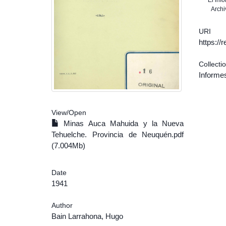
El inf
Archi
URI
https:/
Collecti
Informe
View/
Open
Minas Auca Mahuida y la Nueva
Tehuelche. Provincia de Neuquén.pdf
(7.004Mb)
Date
1941
Author
Bain Larrahona, Hugo