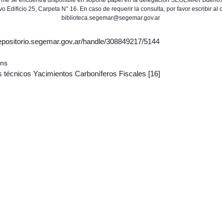
orme se encuentra disponible en soporte papel en la delegación SEGEMAR Buenos
vo Edificio 25, Carpeta N° 16. En caso de requerir la consulta, por favor escribir al 
biblioteca.segemar@segemar.gov.ar
/repositorio.segemar.gov.ar/handle/308849217/5144
ons
s técnicos Yacimientos Carboníferos Fiscales
[16]