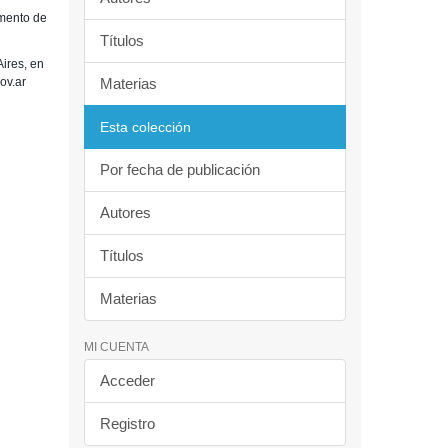
amento de
Títulos
ires, en
ov.ar
Materias
Esta colección
Por fecha de publicación
Autores
Títulos
Materias
MI CUENTA
Acceder
Registro