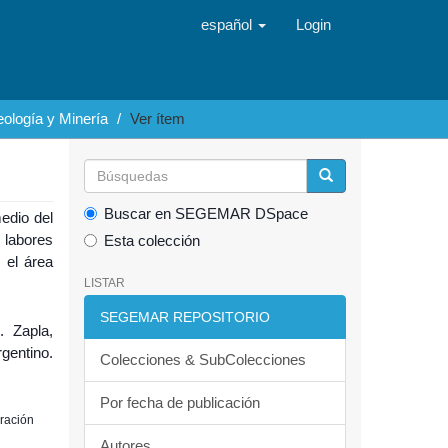
español
Login
ología y Minería
Ver ítem
Buscar en SEGEMAR DSpace
edio del
 labores
Esta colección
 el área
LISTAR
SEGEMAR REPOSITORIO
. Zapla,
gentino.
Colecciones & SubColecciones
Por fecha de publicación
oración
Autores