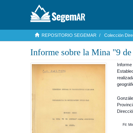
REPOSITORIO SEGEMAR
Colección Dire
Informe sobre la Mina "9 de 
Informe
Estable
realiza
geográfi
Gonzále
Provinc
Direcci
Fil: M