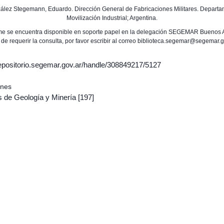
zález Stegemann, Eduardo. Dirección General de Fabricaciones Militares. Depart
Movilización Industrial; Argentina.
rme se encuentra disponible en soporte papel en la delegación SEGEMAR Buenos A
 de requerir la consulta, por favor escribir al correo biblioteca.segemar@segemar.g
/repositorio.segemar.gov.ar/handle/308849217/5127
ones
s de Geología y Minería
[197]