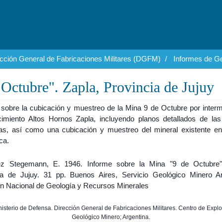
cción General de Fabricaciones Militares (DGFM)
Informes de Ge
Octubre". Zapla, Provincia de Jujuy
 sobre la cubicación y muestreo de la Mina 9 de Octubre por interm
cimiento Altos Hornos Zapla, incluyendo planos detallados de las
das, así como una cubicación y muestreo del mineral existente en
ca.
z Stegemann, E. 1946. Informe sobre la Mina "9 de Octubre"
ia de Jujuy. 31 pp. Buenos Aires, Servicio Geológico Minero Ar
ón Nacional de Geología y Recursos Minerales
inisterio de Defensa. Dirección General de Fabricaciones Militares. Centro de Expl
Geológico Minero; Argentina.