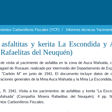
mientos Carboníferos Fiscales (YCF)
Informes técnicos Yacimien
 asfaltitas y kerita La Escondida y
afaelitas del Neuquén)
 de visita al yacimiento de asfaltita en la zona de Auca Mahuida, c
Jagüel de Rosauer, realizado por intermedio del Departamento de Exp
n "Carbón M" en junio de 1941. El documento incluye datos de 
raciones generales de la Mina Auca Mahuida y la Mina La Escondida
, R. 1941. Visita a los yacimientos de asfaltitas y kerita "La Esco
Mahuida" (Compañía Minera Rafaelitas del Neuquén). 4 pp. N
ntos Carboníferos Fiscales.