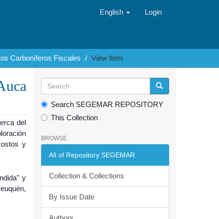
English
Login
tos Carboníferos Fiscales
View Item
 Auca
Search SEGEMAR REPOSITORY
This Collection
erca del
loración
BROWSE
costos y
.
All of Repository SEGEMAR
Collection & Collections
ndida" y
euquén,
By Issue Date
Authors