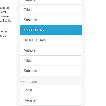
tudinal
Titles
erfil
orio del
Subjects
b. Escala
This Collection
 Aires,
correo
By Issue Date
Authors
Titles
Subjects
MY ACCOUNT
Login
Register