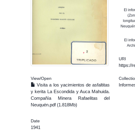
El inf
(Zon
longitu
Neuquén 
El inf
Archi
URI
https:/
View/
Open
Collecti
Visita a los yacimientos de asfaltitas
Informe
y kerita La Escondida y Auca Mahuida.
Compañía Minera Rafaelitas del
Neuquén.pdf (1.818Mb)
Date
1941