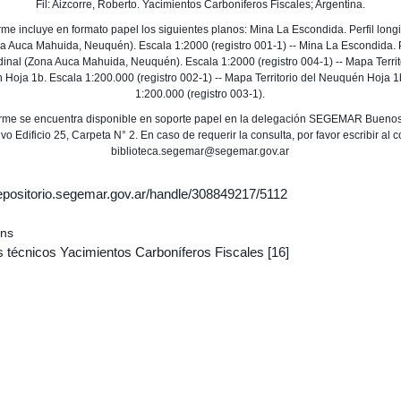
Fil: Aizcorre, Roberto. Yacimientos Carboníferos Fiscales; Argentina.
orme incluye en formato papel los siguientes planos: Mina La Escondida. Perfil longi
a Auca Mahuida, Neuquén). Escala 1:2000 (registro 001-1) -- Mina La Escondida. P
dinal (Zona Auca Mahuida, Neuquén). Escala 1:2000 (registro 004-1) -- Mapa Territ
Hoja 1b. Escala 1:200.000 (registro 002-1) -- Mapa Territorio del Neuquén Hoja 1
1:200.000 (registro 003-1).
orme se encuentra disponible en soporte papel en la delegación SEGEMAR Buenos
vo Edificio 25, Carpeta N° 2. En caso de requerir la consulta, por favor escribir al 
biblioteca.segemar@segemar.gov.ar
/repositorio.segemar.gov.ar/handle/308849217/5112
ons
s técnicos Yacimientos Carboníferos Fiscales
[16]