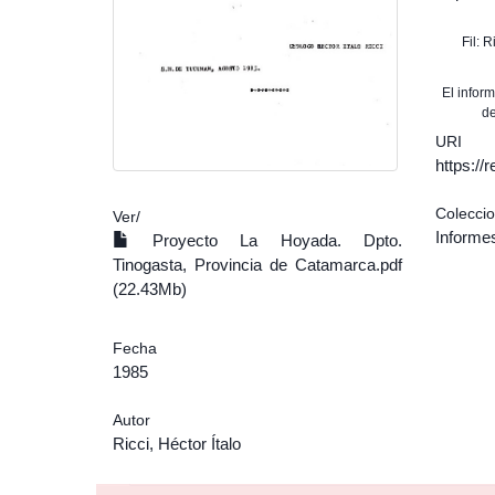
Fil: 
El infor
de
URI
https:/
Colecci
Ver/
Informe
Proyecto La Hoyada. Dpto.
Tinogasta, Provincia de Catamarca.pdf
(22.43Mb)
Fecha
1985
Autor
Ricci, Héctor Ítalo