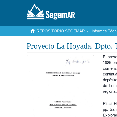
REPOSITORIO SEGEMAR
Informes Técni
Proyecto La Hoyada. Dpto. T
El prese
1985 en
comenz
continu
depósit
de la m
regional
Ricci, 
pp. San
Explora