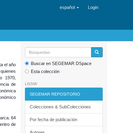
español
Login
Buscar en SEGEMAR DSpace
ta el año
 quienes
Esta colección
o 1970,
encia de
LISTAR
conómica
SEGEMAR REPOSITORIO
conómico
Colecciones & SubColecciones
arca. 64
Por fecha de publicación
entro de
Autores