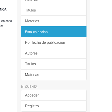
n NOA;
Títulos
Materias
, en caso
.ar
Esta colección
Por fecha de publicación
Autores
Títulos
Materias
MI CUENTA
Acceder
Registro