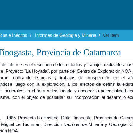
cos e Inéditos
Informes de Geología y Minería
Ver ítem
inogasta, Provincia de Catamarca
nte informe es el resultado de los estudios y trabajos realizados has
 el Proyecto "La Hoyada", por parte del Centro de Exploración NOA,
aron realizando estudios y trabajos de prospección en el añ
ándose luego con la exploración, a los efectos de definir la exist
os minerales en el área seleccionada y conocer la potencialidad e
isma, con el objeto de posibilitar su incorporación al desarrollo e
.
H. I. 1985. Proyecto La Hoyada. Dpto. Tinogasta, Provincia de Catam
 Miguel de Tucumán, Dirección Nacional de Minería y Geología. C
ción NOA.