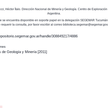
Ricci, Héctor Ítalo. Dirección Nacional de Minería y Geología. Centro de Exploració
Argentina.
me se encuentra disponible en soporte papel en la delegación SEGEMAR Tucumán
 requerir la consulta, por favor escribir al correo biblioteca.segemar@segemar.gov
/repositorio.segemar.gov.ar/handle/308849217/4886
ones
s de Geología y Minería
[2011]