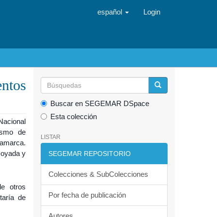
español
Login
entos
Buscar en SEGEMAR DSpace
Esta colección
Nacional
smo de
LISTAR
tamarca.
Hoyada y
SEGEMAR REPOSITORIO
Colecciones & SubColecciones
de otros
Por fecha de publicación
taría de
Autores