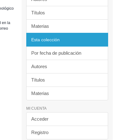
Geológico
Títulos
 en la
Materias
orreo
Esta colección
Por fecha de publicación
Autores
Títulos
Materias
MI CUENTA
Acceder
Registro