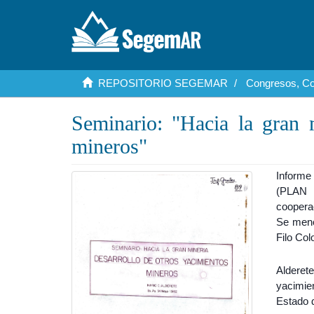
REPOSITORIO SEGEMAR
Congresos, Co
Seminario: "Hacia la gran 
mineros"
Informe
(PLAN
coopera
Se menc
Filo Col
Alderet
yacimie
Estado 