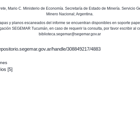
erete, Mario C. Ministerio de Economía. Secretaría de Estado de Minería. Servicio 
Minero Nacional; Argentina.
apas y planos escaneados del informe se encuentran disponibles en soporte papel
gación SEGEMAR Tucumán, en caso de requerir la consulta, por favor escribir al c
biblioteca.segemar@segemar.gov.ar
/repositorio.segemar.gov.ar/handle/308849217/4883
ones
ios
[5]