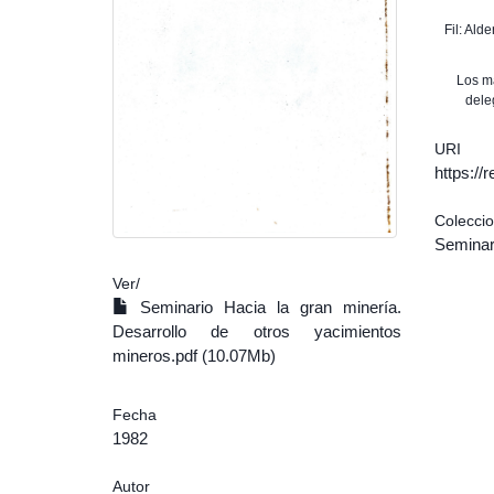
Fil: Ald
Los m
dele
URI
https:/
Colecci
Seminar
Ver/
Seminario Hacia la gran minería.
Desarrollo de otros yacimientos
mineros.pdf (10.07Mb)
Fecha
1982
Autor