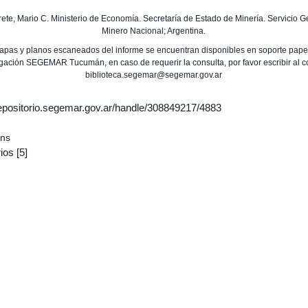
erete, Mario C. Ministerio de Economía. Secretaría de Estado de Minería. Servicio 
Minero Nacional; Argentina.
apas y planos escaneados del informe se encuentran disponibles en soporte papel
gación SEGEMAR Tucumán, en caso de requerir la consulta, por favor escribir al c
biblioteca.segemar@segemar.gov.ar
/repositorio.segemar.gov.ar/handle/308849217/4883
ons
ios
[5]