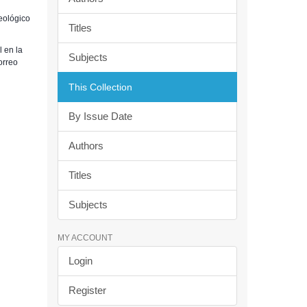
Geológico
Titles
 en la
Subjects
orreo
This Collection
By Issue Date
Authors
Titles
Subjects
MY ACCOUNT
Login
Register