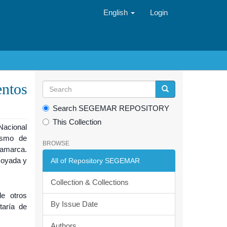
English
Login
entos
Search SEGEMAR REPOSITORY
This Collection
Nacional
smo de
BROWSE
tamarca.
Hoyada y
All of Repository SEGEMAR
Collection & Collections
de otros
By Issue Date
taría de
Authors