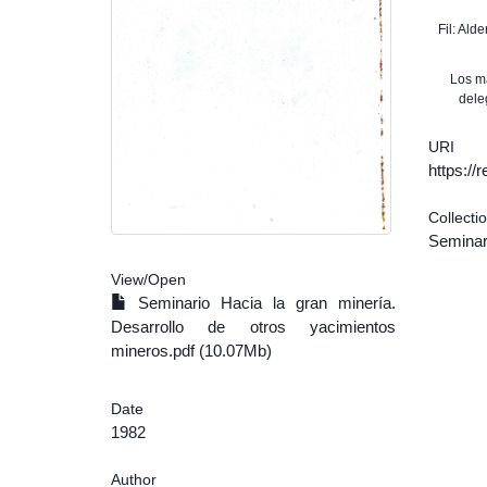
Fil: Ald
Los m
dele
URI
https:/
Collecti
Seminar
View/
Open
Seminario Hacia la gran minería.
Desarrollo de otros yacimientos
mineros.pdf (10.07Mb)
Date
1982
Author