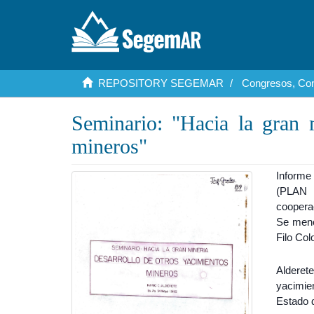
REPOSITORY SEGEMAR
Congresos, Con
Seminario: "Hacia la gran 
mineros"
Informe
(PLAN
coopera
Se menc
Filo Col
Alderet
yacimie
Estado 