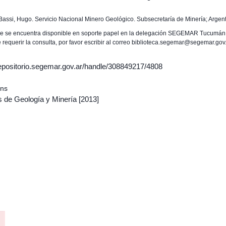
: Bassi, Hugo. Servicio Nacional Minero Geológico. Subsecretaría de Minería; Argent
me se encuentra disponible en soporte papel en la delegación SEGEMAR Tucumán
 requerir la consulta, por favor escribir al correo biblioteca.segemar@segemar.gov
/repositorio.segemar.gov.ar/handle/308849217/4808
ons
s de Geología y Minería
[2013]