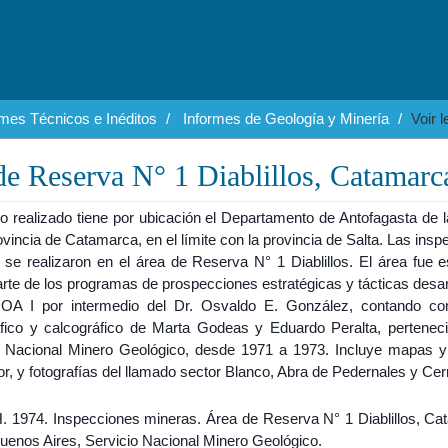
rmes Técnicos e Inéditos
Informes de Geología y Minería
Voir 
de Reserva N° 1 Diablillos, Catamarc
jo realizado tiene por ubicación el Departamento de Antofagasta de l
ovincia de Catamarca, en el límite con la provincia de Salta. Las ins
 se realizaron en el área de Reserva N° 1 Diablillos. El área fue e
rte de los programas de prospecciones estratégicas y tácticas desar
OA I por intermedio del Dr. Osvaldo E. González, contando c
áfico y calcográfico de Marta Godeas y Eduardo Peralta, perteneci
o Nacional Minero Geológico, desde 1971 a 1973. Incluye mapas y
or, y fotografías del llamado sector Blanco, Abra de Pedernales y Ce
H. 1974. Inspecciones mineras. Área de Reserva N° 1 Diablillos, Ca
Buenos Aires, Servicio Nacional Minero Geológico.