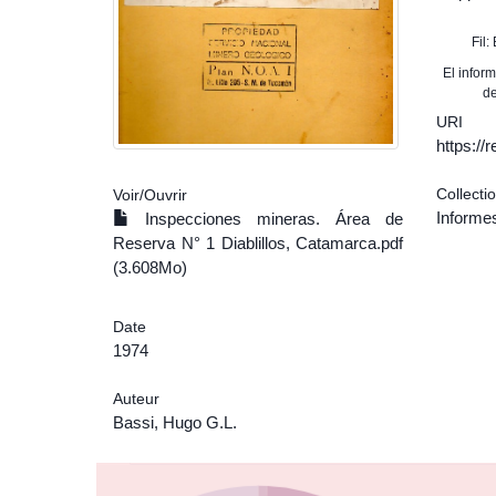
Fil
El infor
de
URI
https:/
Collecti
Voir/
Ouvrir
Informe
Inspecciones mineras. Área de
Reserva N° 1 Diablillos, Catamarca.pdf
(3.608Mo)
Date
1974
Auteur
Bassi, Hugo G.L.