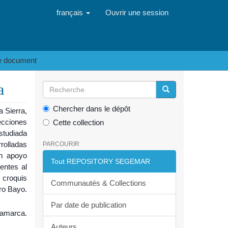
français
Ouvrir une session
le document
a
Chercher dans le dépôt
a Sierra,
pecciones
Cette collection
studiada
rolladas
PARCOURIR
on apoyo
Tout REPOSITORY SEGEMAR
entes al
 croquis
Communautés & Collections
rro Bayo.
Par date de publication
tamarca.
Auteurs