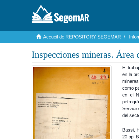
Accueil de REPOSITORY SEGEMAR
Info
Inspecciones mineras. Área 
El traba
en la pr
mineras
como pa
en el N
petrogr
Servici
del sect
Bassi, 
20 pp. 