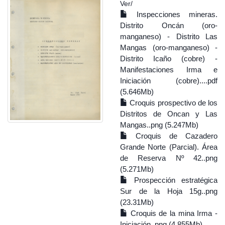
Ver/
Inspecciones mineras.
Distrito Oncán (oro-
manganeso) - Distrito Las
Mangas (oro-manganeso) -
Distrito Icaño (cobre) -
Manifestaciones Irma e
Iniciación (cobre)....pdf
(5.646Mb)
Croquis prospectivo de los
Distritos de Oncan y Las
Mangas..png (5.247Mb)
Croquis de Cazadero
Grande Norte (Parcial). Área
de Reserva Nº 42..png
(5.271Mb)
Prospección estratégica
Sur de la Hoja 15g..png
(23.31Mb)
Croquis de la mina Irma -
Iniciación..png (4.855Mb)