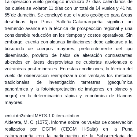
La operación vuelo geológico involucro 27 días calendarios de
los cuales se volaron 11 días con un total de 14 vuelos y 41 hs.
55´de duración. Se concluyó que el vuelo geológico para áreas
desérticas tipo Puna Salteña-Catamarqueña significa un
tremendo avance en la técnica de prospección regional y una
considerable reducción en los tiempos y costos operativos. Sin
embargo, cuenta con algunas limitaciones: debe aplicarse a la
búsqueda de cuerpos mayores, preferentemente del tipo
diseminado, provisto de halos de alteración contrastantes
ubicados en áreas desprovistas de cubiertas aluvionales o
volcánicas post-minerales. En estas condiciones, la técnica del
vuelo de observación reemplazaría con ventajas los métodos
tradicionales de investigación terrestres (geoquímica
panorámica y la fotointerpretación de imágenes en blanco y
negro) en la determinación rápida y económica de blancos
mayores.
xmlui.dri2xhtml.METS-1.0.item-citation
Alderete, M. C. (1975). Informe sobre los vuelos de observación
realizados por DGFM (CEGM II-Salta) en la Puna
catamarqueña con la participación de la Subsecretaria de