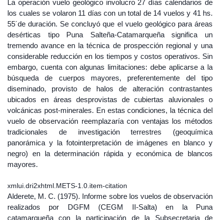
La operación vuelo geológico involucro 27 días calendarios de
los cuales se volaron 11 días con un total de 14 vuelos y 41 hs.
55´de duración. Se concluyó que el vuelo geológico para áreas
desérticas tipo Puna Salteña-Catamarqueña significa un
tremendo avance en la técnica de prospección regional y una
considerable reducción en los tiempos y costos operativos. Sin
embargo, cuenta con algunas limitaciones: debe aplicarse a la
búsqueda de cuerpos mayores, preferentemente del tipo
diseminado, provisto de halos de alteración contrastantes
ubicados en áreas desprovistas de cubiertas aluvionales o
volcánicas post-minerales. En estas condiciones, la técnica del
vuelo de observación reemplazaría con ventajas los métodos
tradicionales de investigación terrestres (geoquímica
panorámica y la fotointerpretación de imágenes en blanco y
negro) en la determinación rápida y económica de blancos
mayores.
xmlui.dri2xhtml.METS-1.0.item-citation
Alderete, M. C. (1975). Informe sobre los vuelos de observación
realizados por DGFM (CEGM II-Salta) en la Puna
catamarqueña con la participación de la Subsecretaria de