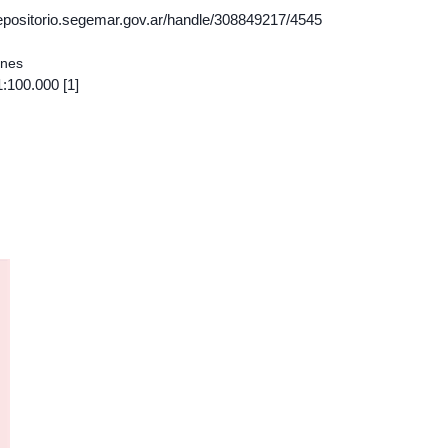
/repositorio.segemar.gov.ar/handle/308849217/4545
ones
1:100.000
[1]