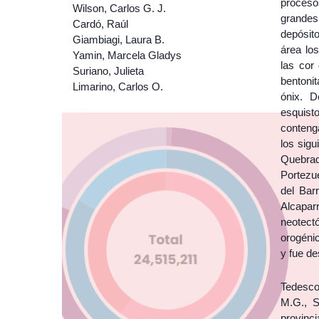
procesos
Wilson, Carlos G. J.
grandes
Cardó, Raúl
depósit
Giambiagi, Laura B.
área lo
Yamin, Marcela Gladys
las cor 
Suriano, Julieta
bentonit
Limarino, Carlos O.
ónix. D
esquist
conteng
los sigu
Quebrad
Portezue
del Bar
Alcapar
neotect
orogénic
y fue de
Tedesco,
M.G., S
provinci