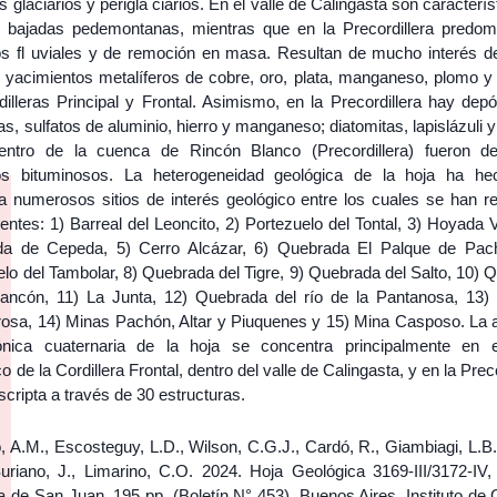
 glaciarios y perigla ciarios. En el valle de Calingasta son caracterís
 bajadas pedemontanas, mientras que en la Precordillera predom
os fl uviales y de remoción en masa. Resultan de mucho interés de
s yacimientos metalíferos de cobre, oro, plata, manganeso, plomo y 
dilleras Principal y Frontal. Asimismo, en la Precordillera hay dep
as, sulfatos de aluminio, hierro y manganeso; diatomitas, lapislázuli
entro de la cuenca de Rincón Blanco (Precordillera) fueron de
os bituminosos. La heterogeneidad geológica de la hoja ha h
a numerosos sitios de interés geológico entre los cuales se han re
ientes: 1) Barreal del Leoncito, 2) Portezuelo del Tontal, 3) Hoyada 
a de Cepeda, 5) Cerro Alcázar, 6) Quebrada El Palque de Pac
lo del Tambolar, 8) Quebrada del Tigre, 9) Quebrada del Salto, 10) 
rancón, 11) La Junta, 12) Quebrada del río de la Pantanosa, 13) 
rosa, 14) Minas Pachón, Altar y Piuquenes y 15) Mina Casposo. La a
ónica cuaternaria de la hoja se concentra principalmente en e
o de la Cordillera Frontal, dentro del valle de Calingasta, y en la Preco
scripta a través de 30 estructuras.
 A.M., Escosteguy, L.D., Wilson, C.G.J., Cardó, R., Giambiagi, L.B.
uriano, J., Limarino, C.O. 2024. Hoja Geológica 3169-III/3172-IV, 
a de San Juan. 195 pp. (Boletín N° 453). Buenos Aires, Instituto de