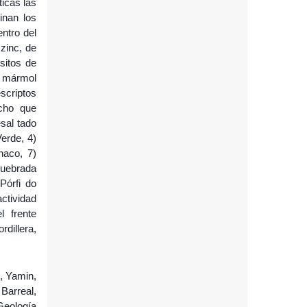
ticas las
inan los
ntro del
zinc, de
ósitos de
 y mármol
scriptos
echo que
sal tado
Verde, 4)
haco, 7)
Quebrada
Pórfi do
ctividad
l frente
rdillera,
, Yamin,
Barreal,
 Geología