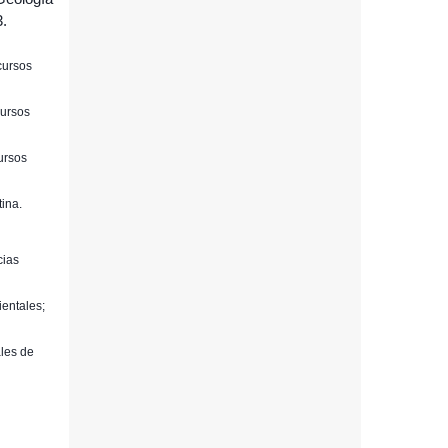
3.
cursos
cursos
ursos
tina.
.
cias
ientales;
ales de