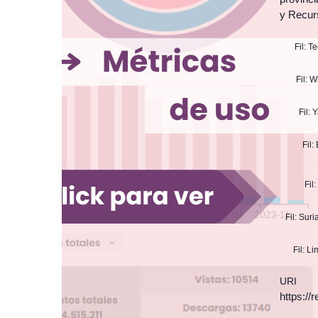
y Recur
Fil: 
Fil: 
Fil:
Fil:
Fil
Fil: Sur
Fil: L
URI
https:/