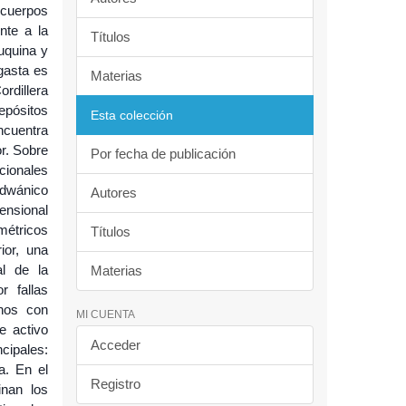
 cuerpos
nte a la
Títulos
uquina y
gasta es
Materias
rdillera
epósitos
Esta colección
ncuentra
r. Sobre
Por fecha de publicación
ionales
ndwánico
Autores
tensional
métricos
Títulos
ior, una
al de la
Materias
r fallas
enos con
MI CUENTA
e activo
Acceder
ncipales:
ra. En el
Registro
inan los