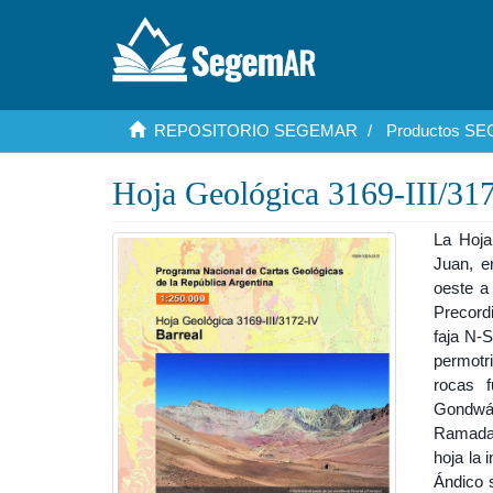
REPOSITORIO SEGEMAR
Productos S
Hoja Geológica 3169-III/317
La Hoja
Juan, e
oeste a 
Precordi
faja N-S
permotr
rocas f
Gondwán
Ramada. 
hoja la 
Ándico s