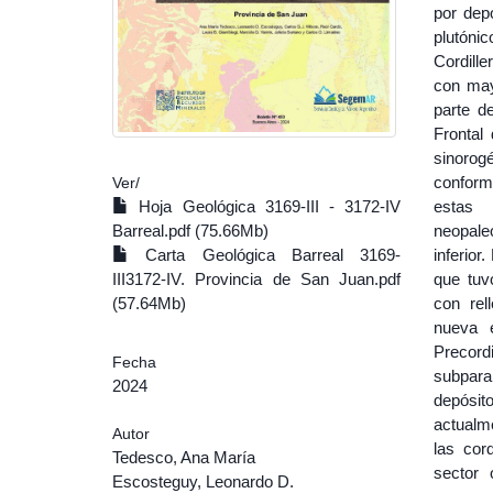
por depó
plutóni
Cordill
con may
parte d
Frontal
sinorog
conform
Ver/
Hoja Geológica 3169-III - 3172-IV
estas 
Barreal.pdf (75.66Mb)
neopale
Carta Geológica Barreal 3169-
inferior
III3172-IV. Provincia de San Juan.pdf
que tuv
(57.64Mb)
con rel
nueva e
Precord
Fecha
subpara
2024
depósit
actualme
Autor
las cord
Tedesco, Ana María
sector 
Escosteguy, Leonardo D.