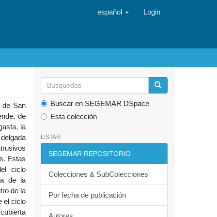
español
Login
Buscar en SEGEMAR DSpace
a de San
ende, de
Esta colección
gasta, la
a delgada
LISTAR
ntrusivos
SEGEMAR REPOSITORIO
s. Estas
el ciclo
Colecciones & SubColecciones
ca de la
tro de la
Por fecha de publicación
 el ciclo
 cubierta
Autores