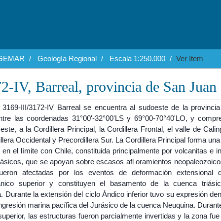
EGEMAR
Geología Regional
Escala 1:250.000
Ver ítem
2-IV, Barreal, provincia de San Juan
 3169-III/3172-IV Barreal se encuentra al sudoeste de la provinci
ntre las coordenadas 31°00'-32°00'LS y 69°00-70°40'LO, y compr
este, a la Cordillera Principal, la Cordillera Frontal, el valle de Calin
llera Occidental y Precordillera Sur. La Cordillera Principal forma un
 en el límite con Chile, constituida principalmente por volcanitas e i
iásicos, que se apoyan sobre escasos afl oramientos neopaleozoico
ueron afectadas por los eventos de deformación extensional d
ico superior y constituyen el basamento de la cuenca triási
Durante la extensión del ciclo Ándico inferior tuvo su expresión den
ingresión marina pacífica del Jurásico de la cuenca Neuquina. Durante
uperior, las estructuras fueron parcialmente invertidas y la zona fue