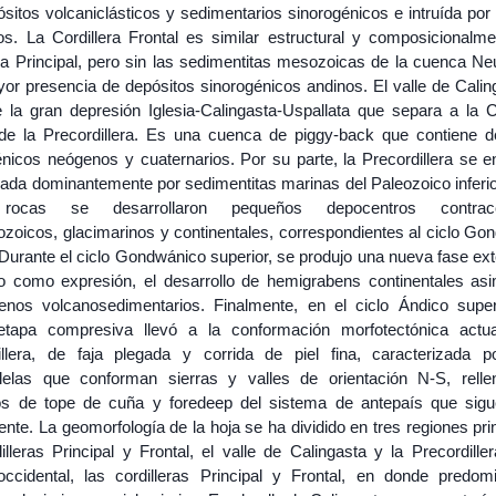
sitos volcaniclásticos y sedimentarios sinorogénicos e intruída por
cos. La Cordillera Frontal es similar estructural y composicionalme
era Principal, pero sin las sedimentitas mesozoicas de la cuenca Ne
or presencia de depósitos sinorogénicos andinos. El valle de Calin
e la gran depresión Iglesia-Calingasta-Uspallata que separa a la Co
 de la Precordillera. Es una cuenca de piggy-back que contiene d
énicos neógenos y cuaternarios. Por su parte, la Precordillera se e
ada dominantemente por sedimentitas marinas del Paleozoico inferio
rocas se desarrollaron pequeños depocentros contracc
ozoicos, glacimarinos y continentales, correspondientes al ciclo Go
. Durante el ciclo Gondwánico superior, se produjo una nueva fase ex
o como expresión, el desarrollo de hemigrabens continentales asi
lenos volcanosedimentarios. Finalmente, en el ciclo Ándico super
tapa compresiva llevó a la conformación morfotectónica actu
illera, de faja plegada y corrida de piel fina, caracterizada po
lelas que conforman sierras y valles de orientación N-S, rell
os de tope de cuña y foredeep del sistema de antepaís que sigu
nte. La geomorfología de la hoja se ha dividido en tres regiones pri
illeras Principal y Frontal, el valle de Calingasta y la Precordille
occidental, las cordilleras Principal y Frontal, en donde predom