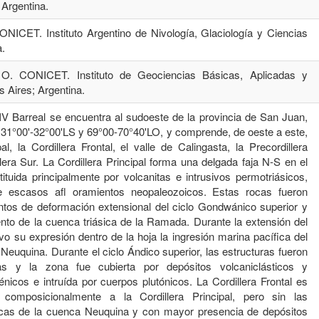
 Argentina.
 CONICET. Instituto Argentino de Nivología, Glaciología y Ciencias
a.
s O. CONICET. Instituto de Geociencias Básicas, Aplicadas y
 Aires; Argentina.
-IV Barreal se encuentra al sudoeste de la provincia de San Juan,
 31°00'-32°00'LS y 69°00-70°40'LO, y comprende, de oeste a este,
pal, la Cordillera Frontal, el valle de Calingasta, la Precordillera
lera Sur. La Cordillera Principal forma una delgada faja N-S en el
tituida principalmente por volcanitas e intrusivos permotriásicos,
 escasos afl oramientos neopaleozoicos. Estas rocas fueron
ntos de deformación extensional del ciclo Gondwánico superior y
nto de la cuenca triásica de la Ramada. Durante la extensión del
tuvo su expresión dentro de la hoja la ingresión marina pacífica del
Neuquina. Durante el ciclo Ándico superior, las estructuras fueron
das y la zona fue cubierta por depósitos volcaniclásticos y
nicos e intruída por cuerpos plutónicos. La Cordillera Frontal es
y composicionalmente a la Cordillera Principal, pero sin las
cas de la cuenca Neuquina y con mayor presencia de depósitos