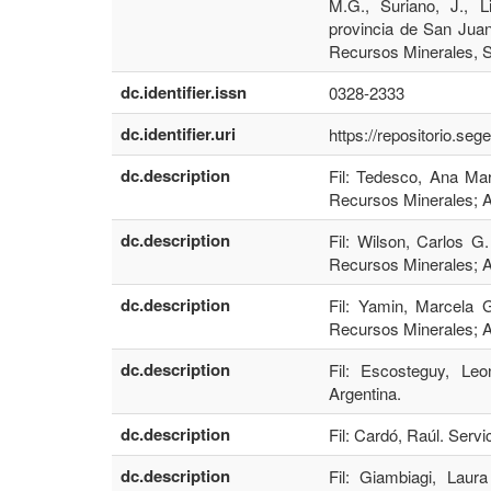
M.G., Suriano, J., L
provincia de San Juan
Recursos Minerales, S
dc.identifier.issn
0328-2333
dc.identifier.uri
https://repositorio.se
dc.description
Fil: Tedesco, Ana Mar
Recursos Minerales; A
dc.description
Fil: Wilson, Carlos G
Recursos Minerales; A
dc.description
Fil: Yamin, Marcela G
Recursos Minerales; A
dc.description
Fil: Escosteguy, Leo
Argentina.
dc.description
Fil: Cardó, Raúl. Serv
dc.description
Fil: Giambiagi, Laur