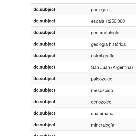
dc.subject
geología
dc.subject
escala 1:250.000
dc.subject
geomorfología
dc.subject
geología histórica
dc.subject
estratigrafía
dc.subject
San Juan (Argentina)
dc.subject
paleozoico
dc.subject
mesozoico
dc.subject
cenozoico
dc.subject
cuaternario
dc.subject
mineralogía