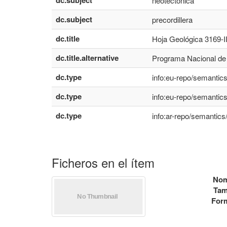
dc.subject
neotectónica
dc.subject
precordillera
dc.title
Hoja Geológica 3169-II
dc.title.alternative
Programa Nacional de 
dc.type
info:eu-repo/semantics
dc.type
info:eu-repo/semantic
dc.type
info:ar-repo/semantics
Ficheros en el ítem
Nom
Tam
For