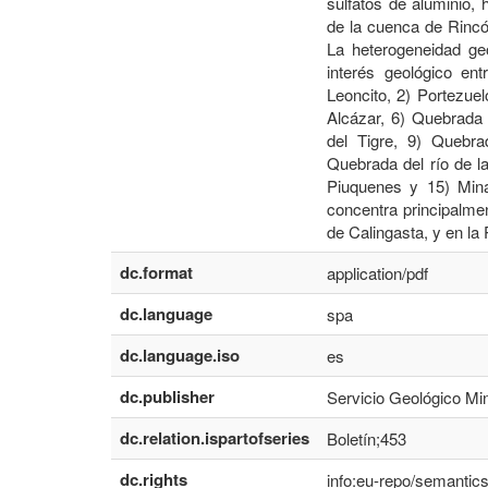
sulfatos de aluminio, 
de la cuenca de Rincó
La heterogeneidad ge
interés geológico ent
Leoncito, 2) Portezue
Alcázar, 6) Quebrada
del Tigre, 9) Quebra
Quebrada del río de l
Piuquenes y 15) Mina
concentra principalmen
de Calingasta, y en la 
dc.format
application/pdf
dc.language
spa
dc.language.iso
es
dc.publisher
Servicio Geológico Min
dc.relation.ispartofseries
Boletín;453
dc.rights
info:eu-repo/semanti