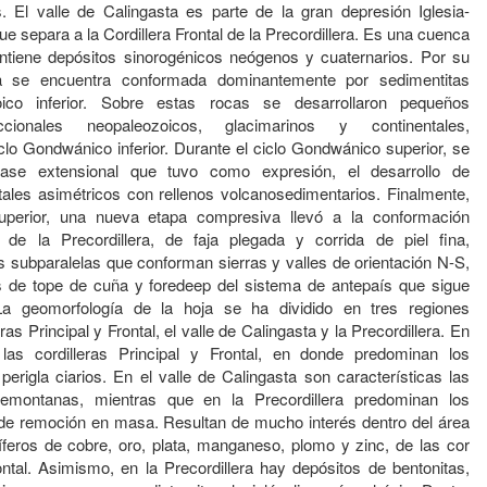
. El valle de Calingasta es parte de la gran depresión Iglesia-
ue separa a la Cordillera Frontal de la Precordillera. Es una cuenca
ntiene depósitos sinorogénicos neógenos y cuaternarios. Por su
era se encuentra conformada dominantemente por sedimentitas
ico inferior. Sobre estas rocas se desarrollaron pequeños
ccionales neopaleozoicos, glacimarinos y continentales,
clo Gondwánico inferior. Durante el ciclo Gondwánico superior, se
ase extensional que tuvo como expresión, el desarrollo de
ales asimétricos con rellenos volcanosedimentarios. Finalmente,
uperior, una nueva etapa compresiva llevó a la conformación
l de la Precordillera, de faja plegada y corrida de piel fina,
as subparalelas que conforman sierras y valles de orientación N-S,
s de tope de cuña y foredeep del sistema de antepaís que sigue
La geomorfología de la hoja se ha dividido en tres regiones
eras Principal y Frontal, el valle de Calingasta y la Precordillera. En
, las cordilleras Principal y Frontal, en donde predominan los
perigla ciarios. En el valle de Calingasta son características las
emontanas, mientras que en la Precordillera predominan los
y de remoción en masa. Resultan de mucho interés dentro del área
íferos de cobre, oro, plata, manganeso, plomo y zinc, de las cor
rontal. Asimismo, en la Precordillera hay depósitos de bentonitas,