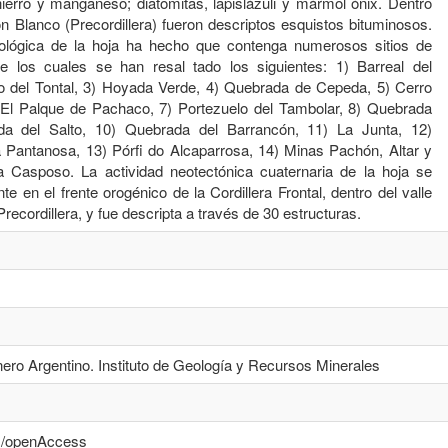
hierro y manganeso; diatomitas, lapislázuli y mármol ónix. Dentro
n Blanco (Precordillera) fueron descriptos esquistos bituminosos.
ológica de la hoja ha hecho que contenga numerosos sitios de
re los cuales se han resal tado los siguientes: 1) Barreal del
lo del Tontal, 3) Hoyada Verde, 4) Quebrada de Cepeda, 5) Cerro
 El Palque de Pachaco, 7) Portezuelo del Tambolar, 8) Quebrada
da del Salto, 10) Quebrada del Barrancón, 11) La Junta, 12)
a Pantanosa, 13) Pórfi do Alcaparrosa, 14) Minas Pachón, Altar y
 Casposo. La actividad neotectónica cuaternaria de la hoja se
te en el frente orogénico de la Cordillera Frontal, dentro del valle
Precordillera, y fue descripta a través de 30 estructuras.
ero Argentino. Instituto de Geología y Recursos Minerales
cs/openAccess