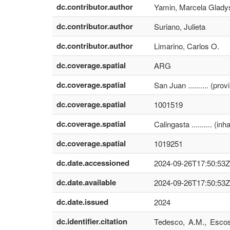
dc.contributor.author
Yamin, Marcela Glady
dc.contributor.author
Suriano, Julieta
dc.contributor.author
Limarino, Carlos O.
dc.coverage.spatial
ARG
dc.coverage.spatial
San Juan .......... (pr
dc.coverage.spatial
1001519
dc.coverage.spatial
Calingasta .......... (
dc.coverage.spatial
1019251
dc.date.accessioned
2024-09-26T17:50:53Z
dc.date.available
2024-09-26T17:50:53Z
dc.date.issued
2024
dc.identifier.citation
Tedesco, A.M., Escost