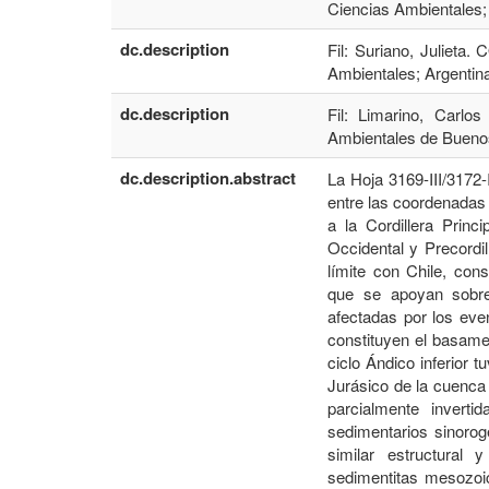
Ciencias Ambientales;
dc.description
Fil: Suriano, Julieta.
Ambientales; Argentin
dc.description
Fil: Limarino, Carlo
Ambientales de Buenos
dc.description.abstract
La Hoja 3169-III/3172
entre las coordenadas
a la Cordillera Princi
Occidental y Precordil
límite con Chile, cons
que se apoyan sobre
afectadas por los eve
constituyen el basame
ciclo Ándico inferior 
Jurásico de la cuenca 
parcialmente inverti
sedimentarios sinorogé
similar estructural 
sedimentitas mesozoi