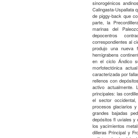
sinorogénicos andinos
Calingasta-Uspallata q
de piggy-back que co
parte, la Precordill
marinas del Paleozo
depocentros contra
correspondientes al ci
produjo una nueva f
hemigrabens continent
en el ciclo Ándico s
morfotectónica actua
caracterizada por fall
rellenos con depósito
activo actualmente. 
principales: las cordill
el sector occidental
procesos glaciarios y 
grandes bajadas ped
depósitos fl uviales 
los yacimientos metal
dilleras Principal y F