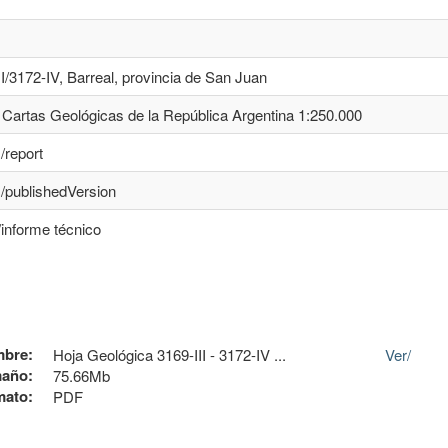
I/3172-IV, Barreal, provincia de San Juan
Cartas Geológicas de la República Argentina 1:250.000
/report
s/publishedVersion
/informe técnico
bre:
Hoja Geológica 3169-III - 3172-IV ...
Ver/
año:
75.66Mb
mato:
PDF