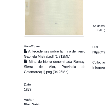
Se destac
Kyle, 
View/
Open
URI
Antecedentes sobre la mina de hierro
https:/
Gabriela Mistral.pdf (1.712Mb)
Mina de hierro denominada Romay,
Collecti
Sierra del Alto, Provincia de
Informe
Catamarca(1).png (34.25Mb)
Date
1873
Author
Blot, Pablo