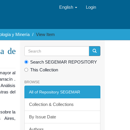
English
Login
logía y Minería
View Item
ia de
Search SEGEMAR REPOSITORY
This Collection
mayor al
rracín .
BROWSE
Análisis
tras del
All of Repository SEGEMAR
Collection & Collections
 sobre la
By Issue Date
 Aires,
Authors