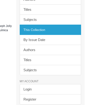
Titles
Subjects
seph Jolly
This Collection
Química
By Issue Date
Authors
Titles
Subjects
MY ACCOUNT
Login
Register