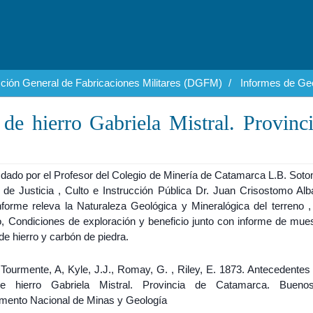
cción General de Fabricaciones Militares (DGFM)
Informes de Geo
de hierro Gabriela Mistral. Provinc
 dado por el Profesor del Colegio de Minería de Catamarca L.B. Soto
 de Justicia , Culto e Instrucción Pública Dr. Juan Crisostomo Alba
nforme releva la Naturaleza Geológica y Mineralógica del terreno , 
, Condiciones de exploración y beneficio junto con informe de mues
de hierro y carbón de piedra.
, Tourmente, A, Kyle, J.J., Romay, G. , Riley, E. 1873. Antecedentes
e hierro Gabriela Mistral. Provincia de Catamarca. Buenos
mento Nacional de Minas y Geología