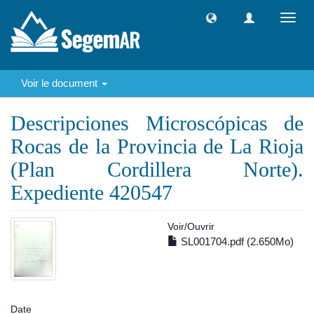
Toggl
navig
Voir le document
Descripciones Microscópicas de
Rocas de la Provincia de La Rioja
(Plan Cordillera Norte).
Expediente 420547
Voir/
Ouvrir
SL001704.pdf (2.650Mo)
Date