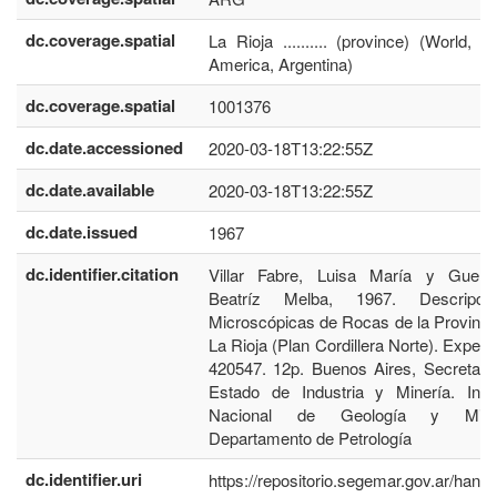
dc.coverage.spatial
La Rioja .......... (province) (World, S
America, Argentina)
dc.coverage.spatial
1001376
dc.date.accessioned
2020-03-18T13:22:55Z
dc.date.available
2020-03-18T13:22:55Z
dc.date.issued
1967
dc.identifier.citation
Villar Fabre, Luisa María y Guerst
Beatríz Melba, 1967. Descripcio
Microscópicas de Rocas de la Provinci
La Rioja (Plan Cordillera Norte). Expedi
420547. 12p. Buenos Aires, Secretarí
Estado de Industria y Minería. Insti
Nacional de Geología y Miner
Departamento de Petrología
dc.identifier.uri
https://repositorio.segemar.gov.ar/handl