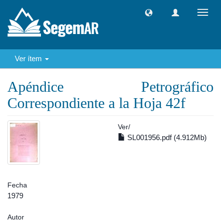
Camb
naveg
Ver ítem
Apéndice Petrográfico
Correspondiente a la Hoja 42f
Ver/
SL001956.pdf (4.912Mb)
Fecha
1979
Autor