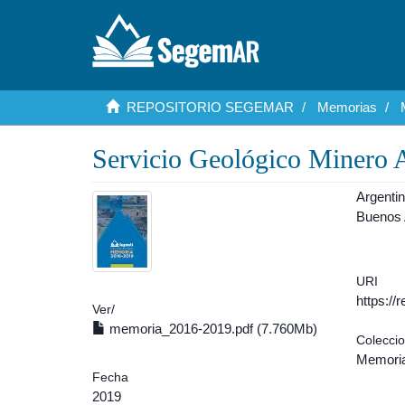
REPOSITORIO SEGEMAR
Memorias
Servicio Geológico Minero 
Argenti
Buenos 
URI
https:/
Ver/
memoria_2016-2019.pdf (7.760Mb)
Colecci
Memoria
Fecha
2019