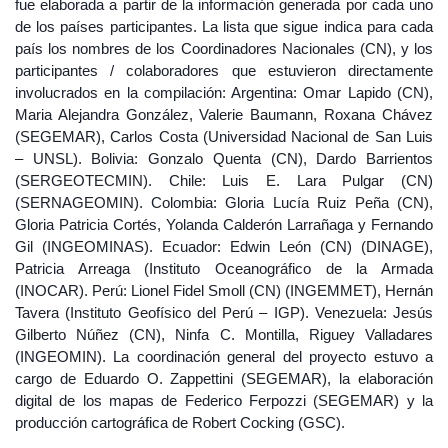
fue elaborada a partir de la información generada por cada uno
de los países participantes. La lista que sigue indica para cada
país los nombres de los Coordinadores Nacionales (CN), y los
participantes / colaboradores que estuvieron directamente
involucrados en la compilación: Argentina: Omar Lapido (CN),
Maria Alejandra González, Valerie Baumann, Roxana Chávez
(SEGEMAR), Carlos Costa (Universidad Nacional de San Luis
– UNSL). Bolivia: Gonzalo Quenta (CN), Dardo Barrientos
(SERGEOTECMIN). Chile: Luis E. Lara Pulgar (CN)
(SERNAGEOMIN). Colombia: Gloria Lucía Ruiz Peña (CN),
Gloria Patricia Cortés, Yolanda Calderón Larrañaga y Fernando
Gil (INGEOMINAS). Ecuador: Edwin León (CN) (DINAGE),
Patricia Arreaga (Instituto Oceanográfico de la Armada
(INOCAR). Perú: Lionel Fidel Smoll (CN) (INGEMMET), Hernán
Tavera (Instituto Geofísico del Perú – IGP). Venezuela: Jesús
Gilberto Núñez (CN), Ninfa C. Montilla, Riguey Valladares
(INGEOMIN). La coordinación general del proyecto estuvo a
cargo de Eduardo O. Zappettini (SEGEMAR), la elaboración
digital de los mapas de Federico Ferpozzi (SEGEMAR) y la
producción cartográfica de Robert Cocking (GSC).