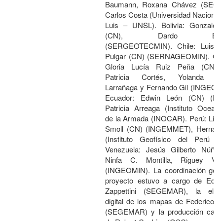
Baumann, Roxana Chávez (SEG
Carlos Costa (Universidad Naciona
Luis – UNSL). Bolivia: Gonzalo
(CN), Dardo Barrie
(SERGEOTECMIN). Chile: Luis 
Pulgar (CN) (SERNAGEOMIN). Co
Gloria Lucía Ruiz Peña (CN),
Patricia Cortés, Yolanda Ca
Larrañaga y Fernando Gil (INGEO
Ecuador: Edwin León (CN) (DI
Patricia Arreaga (Instituto Ocean
de la Armada (INOCAR). Perú: Lion
Smoll (CN) (INGEMMET), Hernán
(Instituto Geofísico del Perú 
Venezuela: Jesús Gilberto Núñe
Ninfa C. Montilla, Riguey Val
(INGEOMIN). La coordinación gene
proyecto estuvo a cargo de Edu
Zappettini (SEGEMAR), la elab
digital de los mapas de Federico 
(SEGEMAR) y la producción carto