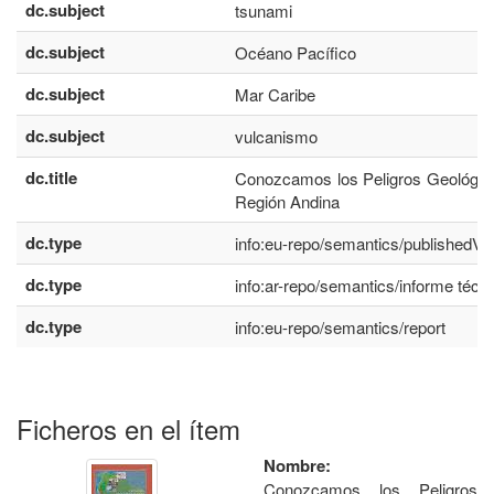
dc.subject
tsunami
dc.subject
Océano Pacífico
dc.subject
Mar Caribe
dc.subject
vulcanismo
dc.title
Conozcamos los Peligros Geológico
Región Andina
dc.type
info:eu-repo/semantics/publishedVe
dc.type
info:ar-repo/semantics/informe técn
dc.type
info:eu-repo/semantics/report
Ficheros en el ítem
Nombre:
Conozcamos los Peligros