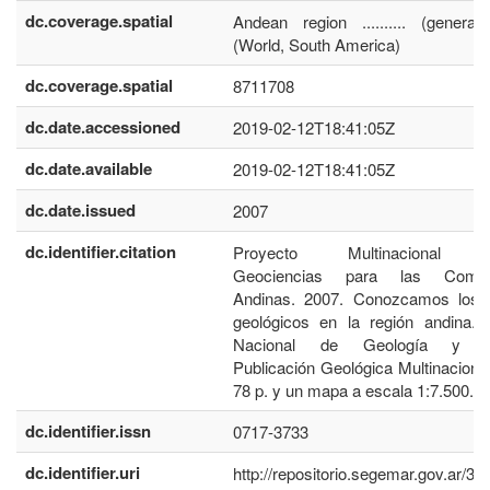
dc.coverage.spatial
Andean region .......... (general
(World, South America)
dc.coverage.spatial
8711708
dc.date.accessioned
2019-02-12T18:41:05Z
dc.date.available
2019-02-12T18:41:05Z
dc.date.issued
2007
dc.identifier.citation
Proyecto Multinacional A
Geociencias para las Comun
Andinas. 2007. Conozcamos los p
geológicos en la región andina. S
Nacional de Geología y Mi
Publicación Geológica Multinacional
78 p. y un mapa a escala 1:7.500.00
dc.identifier.issn
0717-3733
dc.identifier.uri
http://repositorio.segemar.gov.ar/3