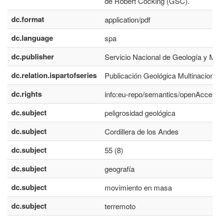
de Robert Cocking (GSC).
dc.format
application/pdf
dc.language
spa
dc.publisher
Servicio Nacional de Geología y Mi
dc.relation.ispartofseries
Publicación Geológica Multinacional
dc.rights
info:eu-repo/semantics/openAccess
dc.subject
peligrosidad geológica
dc.subject
Cordillera de los Andes
dc.subject
55 (8)
dc.subject
geografía
dc.subject
movimiento en masa
dc.subject
terremoto