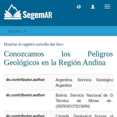
Camb
naveg
Ver ítem
Mostrar el registro sencillo del ítem
Conozcamos los Peligros
Geológicos en la Región Andina
dc.contributor.author
Argentina. Servicio Geológico
Argentino
dc.contributor.author
Bolivia. Servicio Nacional de Geo
Técnico de Minas de Bo
(SERGEOTECMIN)
dc.contributor.author
Canadá. Geological Survey of