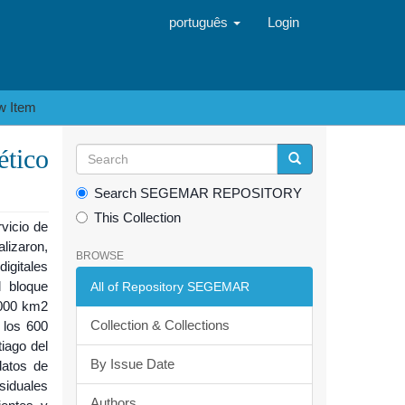
português
Login
w Item
tico
Search SEGEMAR REPOSITORY
This Collection
vicio de
alizaron,
BROWSE
digitales
l bloque
All of Repository SEGEMAR
.000 km2
Collection & Collections
 los 600
tiago del
By Issue Date
datos de
siduales
Authors