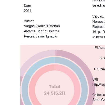
reducida
se edita
Date
2011
Vargas,
Author
Noroes
Vargas, Daniel Esteban
Reproce
Álvarez, María Dolores
19 p. B
Peroni, Javier Ignacio
Minero A
Fil: Va
Fil:
Fil: Per
URI
http://r
Collecti
Serie C