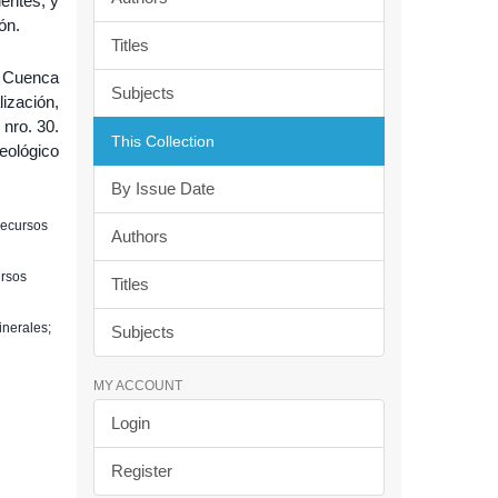
ientes, y
ón.
Titles
e Cuenca
Subjects
zación,
nro. 30.
This Collection
eológico
By Issue Date
Recursos
Authors
ursos
Titles
inerales;
Subjects
MY ACCOUNT
Login
Register