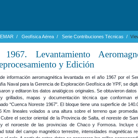
EGEMAR
Geofísica Aérea
Serie Contribuciones Técnicas
Vie
 1967. Levantamiento Aeromagné
Reprocesamiento y Edición
r de información aeromagnética levantada en el año 1967 por el Ser
fía Naval para la Gerencia de Exploración Geofísica de YPF, se digit
aron y editaron los datos analógicos originales. Se obtuvieron datos 
y grillados, mapas y documentación técnica que conforman e
ado “Cuenca Noreste 1967”. El bloque tiene una superficie de 140
6 Km lineales volados a una altura sobre el terreno que promedia
Cubre el sector oriental de la Provincia de Salta, el noreste de San
 y el noroeste de las provincias de Chaco y Formosa. Incluye 
dad total del campo magnético terrestre, intensidades magnéticas re