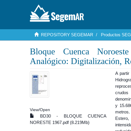
REPOSITORY SEGEMAR
Productos S
Bloque Cuenca Noroeste
Analógico: Digitalización, 
A parti
Hidrogra
reproces
crudos 
denomin
y 15.68
View/
Open
metros. 
BD30 - BLOQUE CUENCA
Estero,
NORESTE 1967.pdf (8.219Mb)
intensi