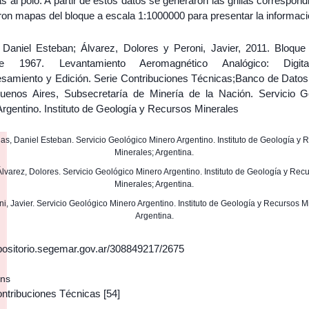
s al polo. A partir de estos datos se generaron las grillas correspond
ron mapas del bloque a escala 1:1000000 para presentar la informaci
 Daniel Esteban; Álvarez, Dolores y Peroni, Javier, 2011. Bloqu
te 1967. Levantamiento Aeromagnético Analógico: Digitali
samiento y Edición. Serie Contribuciones Técnicas;Banco de Datos 
uenos Aires, Subsecretaría de Minería de la Nación. Servicio G
rgentino. Instituto de Geología y Recursos Minerales
rgas, Daniel Esteban. Servicio Geológico Minero Argentino. Instituto de Geología y 
Minerales; Argentina.
 Álvarez, Dolores. Servicio Geológico Minero Argentino. Instituto de Geología y Rec
Minerales; Argentina.
oni, Javier. Servicio Geológico Minero Argentino. Instituto de Geología y Recursos M
Argentina.
epositorio.segemar.gov.ar/308849217/2675
ons
ontribuciones Técnicas
[54]