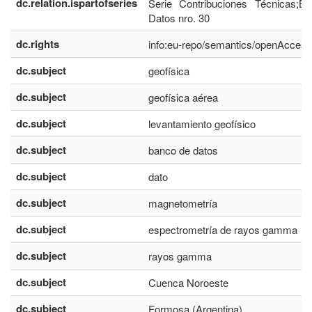
dc.relation.ispartofseries
Serie Contribuciones Técnicas;B
Datos nro. 30
dc.rights
info:eu-repo/semantics/openAccess
dc.subject
geofísica
dc.subject
geofísica aérea
dc.subject
levantamiento geofísico
dc.subject
banco de datos
dc.subject
dato
dc.subject
magnetometría
dc.subject
espectrometría de rayos gamma
dc.subject
rayos gamma
dc.subject
Cuenca Noroeste
dc.subject
Formosa (Argentina)