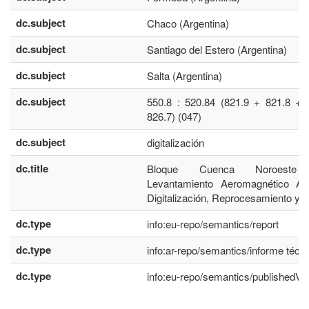
dc.subject
Chaco (Argentina)
dc.subject
Santiago del Estero (Argentina)
dc.subject
Salta (Argentina)
dc.subject
550.8 : 520.84 (821.9 + 821.8 + 
826.7) (047)
dc.subject
digitalización
dc.title
Bloque Cuenca Noroeste 
Levantamiento Aeromagnético Ana
Digitalización, Reprocesamiento y E
dc.type
info:eu-repo/semantics/report
dc.type
info:ar-repo/semantics/informe técn
dc.type
info:eu-repo/semantics/publishedVe