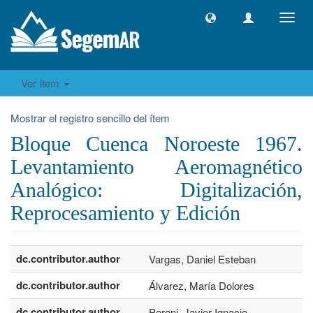
Camb
naveg
Ver ítem
Mostrar el registro sencillo del ítem
Bloque Cuenca Noroeste 1967.
Levantamiento Aeromagnético
Analógico: Digitalización,
Reprocesamiento y Edición
dc.contributor.author
Vargas, Daniel Esteban
dc.contributor.author
Álvarez, María Dolores
dc.contributor.author
Peroni, Javier Ignacio