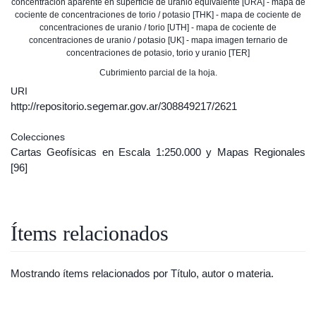
concentración aparente en superficie de uranio equivalente [URA] - mapa de
cociente de concentraciones de torio / potasio [THK] - mapa de cociente de
concentraciones de uranio / torio [UTH] - mapa de cociente de
concentraciones de uranio / potasio [UK] - mapa imagen ternario de
concentraciones de potasio, torio y uranio [TER]
Cubrimiento parcial de la hoja.
URI
http://repositorio.segemar.gov.ar/308849217/2621
Colecciones
Cartas Geofísicas en Escala 1:250.000 y Mapas Regionales
[96]
Ítems relacionados
Mostrando ítems relacionados por Título, autor o materia.