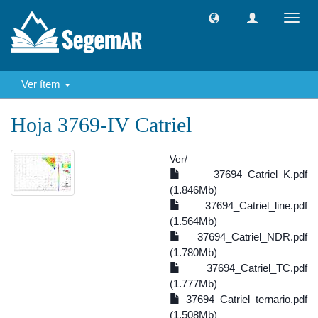
Camb
naveg
Ver ítem
Hoja 3769-IV Catriel
Ver/
37694_Catriel_K.pdf
(1.846Mb)
37694_Catriel_line.pdf
(1.564Mb)
37694_Catriel_NDR.pdf
(1.780Mb)
37694_Catriel_TC.pdf
(1.777Mb)
37694_Catriel_ternario.pdf
(1.508Mb)