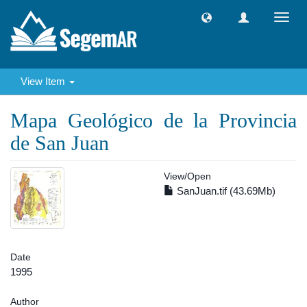
Toggl
navig
View Item
Mapa Geológico de la Provincia
de San Juan
View/
Open
SanJuan.tif (43.69Mb)
Date
1995
Author